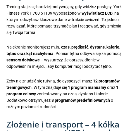
Trening staje się bardziej motywujący, gdy widzisz postępy. York
Fitness York T 700 51139 wyposażono w
wyświetlacz LCD
, na
którym odczytasz kluczowe dane w trakcie ćwiczeń. To jedno z
rozwiązań, które pomaga trzymać plan i reagować, gdy zmienia
się Twoja forma.
Na ekranie monitorujesz m.in.
czas, prędkość, dystans, kalorie,
tętno oraz kąt nachylenia
. Pomiar tętna odbywa się za pomocą
sensory dotykowe
– wystarczy, że oprzesz dłonie w
odpowiednim miejscu, aby komputer mógł odczytać tętno.
Żeby nie znudzić się rutyną, do dyspozycji masz
12 programów
treningowych
. W tym znajduje się
1 program manualny
oraz
1
program celowy
zorientowany na czas, dystans i kalorie.
Dodatkowo otrzymujesz
8 programów predefiniowanych
o
różnym poziomie trudności.
Złożenie i transport – 4 kółka