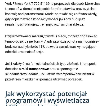
York Fitness York T 700 51139 to propozycja dla osób, które chcą
trenować w domu i cenią sobie komfort stawów oraz czytelną
kontrolę nad parametrami. Model sprawdzi się zarówno wtedy,
gdy dopiero wracasz do aktywności, jak i gdy budujesz
regularność i planujesz treningi o różnym charakterze.
Dzięki
możliwości marszu, truchtu i biegu
, możesz dopasować
tempo do aktualnej formy. A gdy przyjdzie ochota na mocniejszy
bodziec, nachylenie do
15%
pozwala symulować wymagające
odcinki i urozmaicać sesje.
Jeśli zależy Ci na funkcjonalnościach typu złożenie i transport,
docenisz
4 rolki transportowe
oraz wspomaganie
składania/rozkładania. To ułatwia wkomponowanie bieżni w
przestrzeń mieszkania i pomaga utrzymać porządek.
Jak wykorzystać potencjał
programów i wyświetlacza