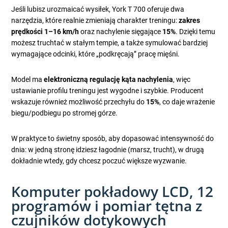
Jeśli lubisz urozmaicać wysiłek, York T 700 oferuje dwa
narzędzia, które realnie zmieniają charakter treningu:
zakres
prędkości 1–16 km/h
oraz nachylenie sięgające
15%
. Dzięki temu
możesz truchtać w stałym tempie, a także symulować bardziej
wymagające odcinki, które „podkręcają” pracę mięśni.
Model ma
elektroniczną regulację kąta nachylenia
, więc
ustawianie profilu treningu jest wygodne i szybkie. Producent
wskazuje również możliwość przechyłu do
15%
, co daje wrażenie
biegu/podbiegu po stromej górze.
W praktyce to świetny sposób, aby dopasować intensywność do
dnia: w jedną stronę idziesz łagodnie (marsz, trucht), w drugą
dokładnie wtedy, gdy chcesz poczuć większe wyzwanie.
Komputer pokładowy LCD, 12
programów i pomiar tętna z
czujników dotykowych