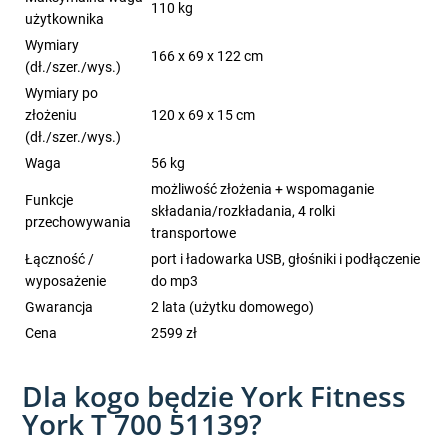
110 kg
użytkownika
Wymiary
166 x 69 x 122 cm
(dł./szer./wys.)
Wymiary po
złożeniu
120 x 69 x 15 cm
(dł./szer./wys.)
Waga
56 kg
możliwość złożenia + wspomaganie
Funkcje
składania/rozkładania, 4 rolki
przechowywania
transportowe
Łączność /
port i ładowarka USB, głośniki i podłączenie
wyposażenie
do mp3
Gwarancja
2 lata (użytku domowego)
Cena
2599 zł
Dla kogo będzie York Fitness
York T 700 51139?