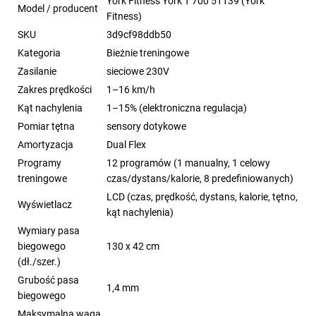
York Fitness York T 700 51139 (York
Model / producent
Fitness)
SKU
3d9cf98ddb50
Kategoria
Bieżnie treningowe
Zasilanie
sieciowe 230V
Zakres prędkości
1–16 km/h
Kąt nachylenia
1–15% (elektroniczna regulacja)
Pomiar tętna
sensory dotykowe
Amortyzacja
Dual Flex
Programy
12 programów (1 manualny, 1 celowy
treningowe
czas/dystans/kalorie, 8 predefiniowanych)
LCD (czas, prędkość, dystans, kalorie, tętno,
Wyświetlacz
kąt nachylenia)
Wymiary pasa
biegowego
130 x 42 cm
(dł./szer.)
Grubość pasa
1,4 mm
biegowego
Maksymalna waga