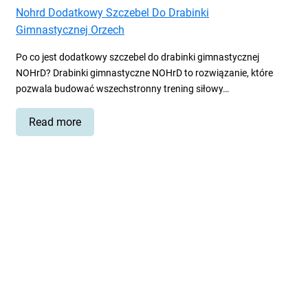
Nohrd Dodatkowy Szczebel Do Drabinki
Gimnastycznej Orzech
Po co jest dodatkowy szczebel do drabinki gimnastycznej
NOHrD? Drabinki gimnastyczne NOHrD to rozwiązanie, które
pozwala budować wszechstronny trening siłowy…
Read
Read more
more
about
Nohrd
Dodatkowy
Szczebel
Do
Drabinki
Gimnastycznej
Orzech