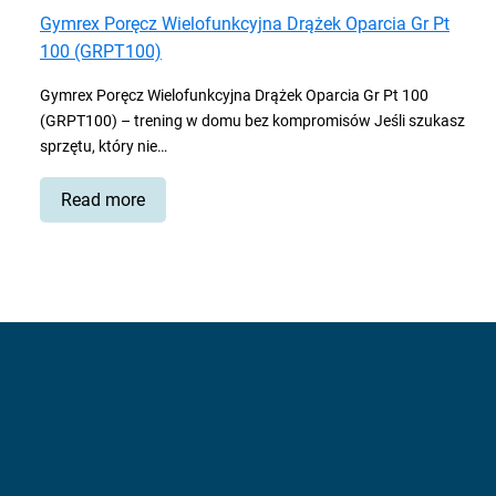
Gymrex Poręcz Wielofunkcyjna Drążek Oparcia Gr Pt
100 (GRPT100)
Gymrex Poręcz Wielofunkcyjna Drążek Oparcia Gr Pt 100
(GRPT100) – trening w domu bez kompromisów Jeśli szukasz
sprzętu, który nie…
Read
Read more
more
about
Gymrex
Poręcz
Wielofunkcyjna
Drążek
Oparcia
Gr
Pt
100