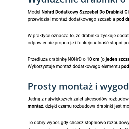
Model
Nohrd Dodatkowy Szczebel Do Drabinki G
przewidział montaż dodatkowego szczebla
pod d
W praktyce oznacza to, że drabinka zyskuje dod
odpowiednie proporcje i funkcjonalność stopni p
Przedłuża drabinkę NOHrD o
10 cm
(o
jeden szcz
Wykorzystuje montaż dodatkowego elementu
pod
Prosty montaż i wygo
Jedną z największych zalet akcesoriów rozbudowu
montaż
, dzięki czemu rozbudowa drabinki jest m
To dobry wybór, gdy chcesz stopniowo rozbudowy