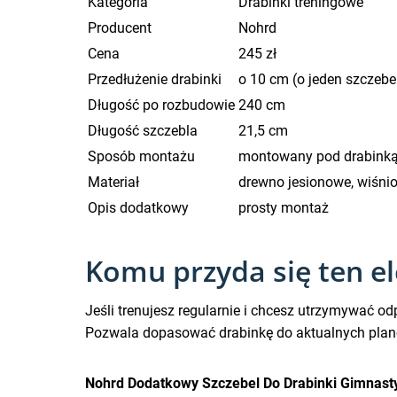
Kategoria
Drabinki treningowe
Producent
Nohrd
Cena
245 zł
Przedłużenie drabinki
o 10 cm (o jeden szczebe
Długość po rozbudowie
240 cm
Długość szczebla
21,5 cm
Sposób montażu
montowany pod drabinką
Materiał
drewno jesionowe, wiśni
Opis dodatkowy
prosty montaż
Komu przyda się ten 
Jeśli trenujesz regularnie i chcesz utrzymywać
Pozwala dopasować drabinkę do aktualnych planó
Nohrd Dodatkowy Szczebel Do Drabinki Gimnast