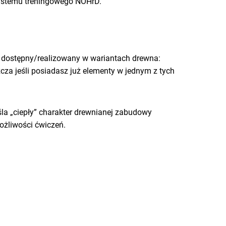
ystemu treningowego NOHrD.
t dostępny/realizowany w wariantach drewna:
zcza jeśli posiadasz już elementy w jednym z tych
śla „ciepły” charakter drewnianej zabudowy
ożliwości ćwiczeń.