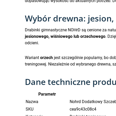
dopasowując wysokość do aktualnych potrzeb. D
Wybór drewna: jesion, 
Drabinki gimnastyczne NOHrD są cenione za natur
jesionowego, wiśniowego lub orzechowego
. Dzi
odcieni.
Wariant
orzech
jest szczególnie popularny, bo do
treningowej. Niezależnie od wybranego drewna, sz
Dane techniczne prod
Parametr
Nazwa
Nohrd Dodatkowy Szczebe
SKU
cea9c43c08c4