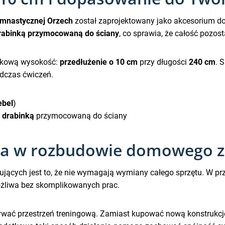
imnastycznej Orzech
został zaprojektowany jako akcesorium do 
rabinką przymocowaną do ściany
, co sprawia, że całość pozost
atkową wysokość:
przedłużenie o 10 cm
przy długości
240 cm
. 
odczas ćwiczeń.
ebel
)
 drabinką
przymocowaną do ściany
da w rozbudowie domowego 
jących jest to, że nie wymagają wymiany całego sprzętu. W p
ożliwa bez skomplikowanych prac.
wać przestrzeń treningową. Zamiast kupować nową konstrukcję