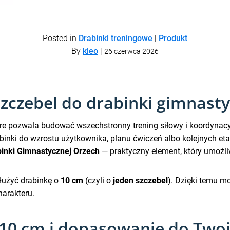
Posted in
Drabinki treningowe
|
Produkt
By
kleo
|
26 czerwca 2026
szczebel do drabinki gimnast
óre pozwala budować wszechstronny trening siłowy i koordyn
inki do wzrostu użytkownika, planu ćwiczeń albo kolejnych et
inki Gimnastycznej Orzech
— praktyczny element, który umożli
łużyć drabinkę o
10 cm
(czyli o
jeden szczebel
). Dzięki temu m
harakteru.
 10 cm i dopasowanie do Two