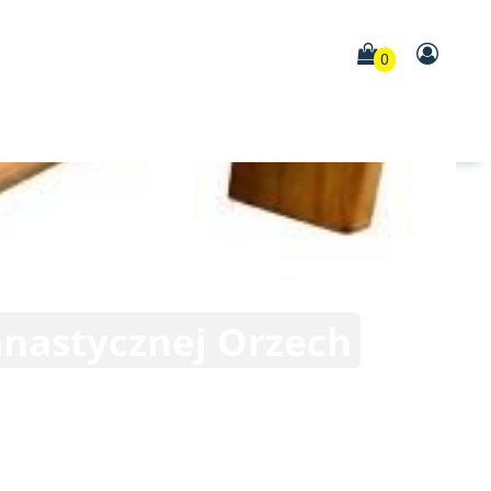
0
nastycznej Orzech