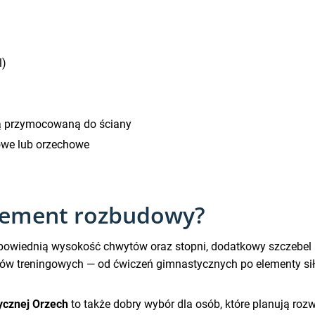
l)
 przymocowaną do ściany
owe lub orzechowe
element rozbudowy?
 odpowiednią wysokość chwytów oraz stopni, dodatkowy szczebe
w treningowych — od ćwiczeń gimnastycznych po elementy siłow
ycznej Orzech
to także dobry wybór dla osób, które planują roz