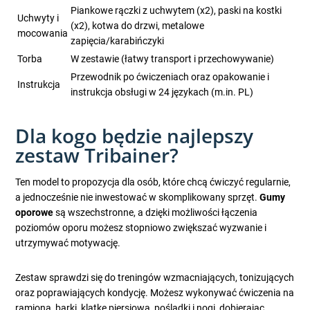
Piankowe rączki z uchwytem (x2), paski na kostki
Uchwyty i
(x2), kotwa do drzwi, metalowe
mocowania
zapięcia/karabińczyki
Torba
W zestawie (łatwy transport i przechowywanie)
Przewodnik po ćwiczeniach oraz opakowanie i
Instrukcja
instrukcja obsługi w 24 językach (m.in. PL)
Dla kogo będzie najlepszy
zestaw Tribainer?
Ten model to propozycja dla osób, które chcą ćwiczyć regularnie,
a jednocześnie nie inwestować w skomplikowany sprzęt.
Gumy
oporowe
są wszechstronne, a dzięki możliwości łączenia
poziomów oporu możesz stopniowo zwiększać wyzwanie i
utrzymywać motywację.
Zestaw sprawdzi się do treningów wzmacniających, tonizujących
oraz poprawiających kondycję. Możesz wykonywać ćwiczenia na
ramiona, barki, klatkę piersiową, pośladki i nogi, dobierając