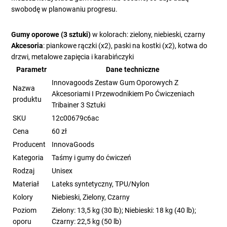
swobodę w planowaniu progresu.
Gumy oporowe (3 sztuki)
w kolorach: zielony, niebieski, czarny
Akcesoria
: piankowe rączki (x2), paski na kostki (x2), kotwa do
drzwi, metalowe zapięcia i karabińczyki
Parametr
Dane techniczne
Innovagoods Zestaw Gum Oporowych Z
Nazwa
Akcesoriami I Przewodnikiem Po Ćwiczeniach
produktu
Tribainer 3 Sztuki
SKU
12c00679c6ac
Cena
60 zł
Producent
InnovaGoods
Kategoria
Taśmy i gumy do ćwiczeń
Rodzaj
Unisex
Materiał
Lateks syntetyczny, TPU/Nylon
Kolory
Niebieski, Zielony, Czarny
Poziom
Zielony: 13,5 kg (30 lb); Niebieski: 18 kg (40 lb);
oporu
Czarny: 22,5 kg (50 lb)