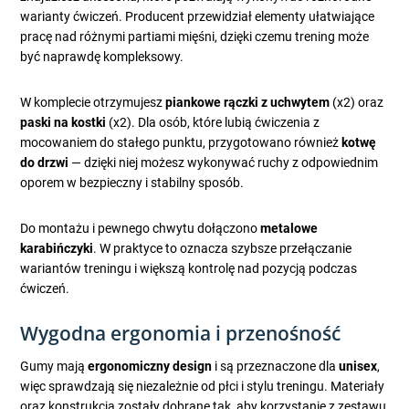
warianty ćwiczeń. Producent przewidział elementy ułatwiające
pracę nad różnymi partiami mięśni, dzięki czemu trening może
być naprawdę kompleksowy.
W komplecie otrzymujesz
piankowe rączki z uchwytem
(x2) oraz
paski na kostki
(x2). Dla osób, które lubią ćwiczenia z
mocowaniem do stałego punktu, przygotowano również
kotwę
do drzwi
— dzięki niej możesz wykonywać ruchy z odpowiednim
oporem w bezpieczny i stabilny sposób.
Do montażu i pewnego chwytu dołączono
metalowe
karabińczyki
. W praktyce to oznacza szybsze przełączanie
wariantów treningu i większą kontrolę nad pozycją podczas
ćwiczeń.
Wygodna ergonomia i przenośność
Gumy mają
ergonomiczny design
i są przeznaczone dla
unisex
,
więc sprawdzają się niezależnie od płci i stylu treningu. Materiały
oraz konstrukcja zostały dobrane tak, aby korzystanie z zestawu