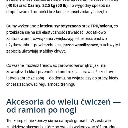
(40 lb)
oraz
Czarny: 22,5 kg (50 lb)
. To wygodny sposób na
stopniowanie trudności bez konieczności zmiany sprzętu.
Gumy wykonano z
lateksu syntetycznego
oraz
TPU/nylonu
, co
przekłada się na ich elastyczność i trwałość. Dodatkowo
zastosowano rozwiązania zwiększające bezpieczeństwo
użytkowania — powierzchnie są
przeciwpoślizgowe
, a uchwyty i
zapięcia ułatwiają stabilny chwyt.
Co ważne, możesz trenować zarówno
wewnątrz
, jak i
na
zewnątrz
. Lekka i przenośna konstrukcja sprawia, że zestaw
łatwo zabrać ze sobą — do domu, na wyjazd czy do pracy, kiedy
chcesz zachować regularność treningu.
Akcesoria do wielu ćwiczeń —
od ramion po nogi
Ten komplet nie kończy się na samych gumach. W zestawie
znajdziesz akcesoria, które pozwalają wykonywać różnorodne