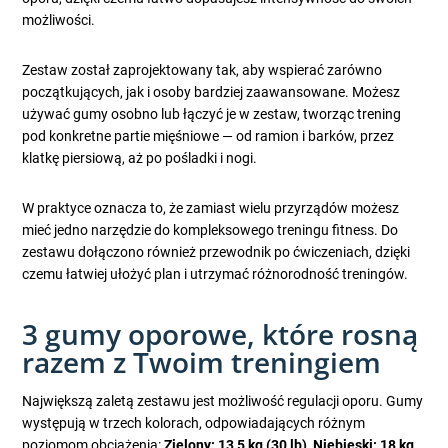
możliwości.
Zestaw został zaprojektowany tak, aby wspierać zarówno
początkujących, jak i osoby bardziej zaawansowane. Możesz
używać gumy osobno lub łączyć je w zestaw, tworząc trening
pod konkretne partie mięśniowe — od ramion i barków, przez
klatkę piersiową, aż po pośladki i nogi.
W praktyce oznacza to, że zamiast wielu przyrządów możesz
mieć jedno narzędzie do kompleksowego treningu fitness. Do
zestawu dołączono również przewodnik po ćwiczeniach, dzięki
czemu łatwiej ułożyć plan i utrzymać różnorodność treningów.
3 gumy oporowe, które rosną
razem z Twoim treningiem
Największą zaletą zestawu jest możliwość regulacji oporu. Gumy
występują w trzech kolorach, odpowiadających różnym
poziomom obciążenia:
Zielony: 13,5 kg (30 lb)
,
Niebieski: 18 kg