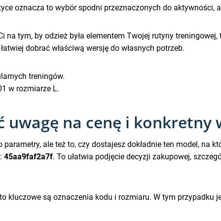
e oznacza to wybór spodni przeznaczonych do aktywności, a nie
y Ci na tym, by odzież była elementem Twojej rutyny treningow
c łatwiej dobrać właściwą wersję do własnych potrzeb.
larnych treningów.
01 w rozmiarze L.
ć uwagę na cenę i konkretny 
parametry, ale też to, czy dostajesz dokładnie ten model, na k
U:
45aa9faf2a7f
. To ułatwia podjęcie decyzji zakupowej, szczeg
to kluczowe są oznaczenia kodu i rozmiaru. W tym przypadku je