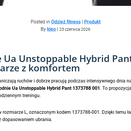
Posted in
Odzież fitness
|
Produkt
By
kleo
|
23 czerwca 2026
 Ua Unstoppable Hybrid Pant
 parze z komfortem
aniczają ruchów i dobrze pracują podczas intensywnego dnia na si
dnie Ua Unstoppable Hybrid Pant 1373788 001
. To propozyc
odziennym treningu.
 rozmiarze L, oznaczonym kodem 1373788-001. Dzięki temu łat
z dopasowaniem ubrania.