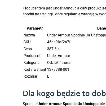
Producentem jest Under Armour, a cały produkt je
spodni na treningi, które regularnie wracają w ty
Parametr
Dane
Nazwa
Under Armour Spodnie Ua Unstopp
SKU
45aa9faf2a7f
Cena
387.6 zł
Producent
Under Armour
Kategoria
Odzież fitness
Kod / wariant
1373788-001
Rozmiar
L
Dla kogo będzie to do
Spodnie
Under Armour Spodnie Ua Unstoppable 