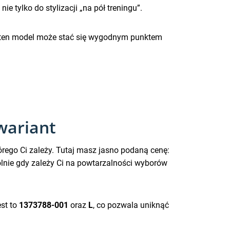
 tylko do stylizacji „na pół treningu”.
ej, ten model może stać się wygodnym punktem
wariant
tórego Ci zależy. Tutaj masz jasno podaną cenę:
ólnie gdy zależy Ci na powtarzalności wyborów
st to
1373788-001
oraz
L
, co pozwala uniknąć