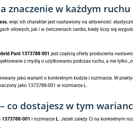
 ma znaczenie w każdym ruchu
ness
, więc ich charakter jest nastawiony na aktywność: elastyc
ch siłowych, jak i w ćwiczeniach cardio, kiedy liczy się wygoda
brid Pant 1373788 001
jest częścią oferty producenta nastawio
projektowane z myślą o użytkowaniu podczas ruchu, a nie tylko „n
oferowany jako wariant o konkretnym kodzie i rozmiarze. W pra
naczony jako 1373788-001 w rozmiarze L.
– co dostajesz w tym warianc
u
1373788-001
i rozmiarze
L
. Jeżeli zależy Ci na konkretnym ro
.