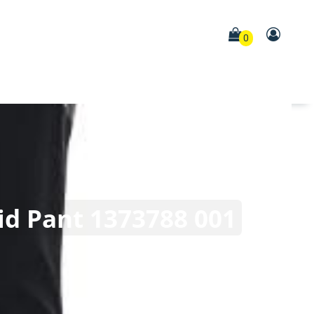
0
d Pant 1373788 001