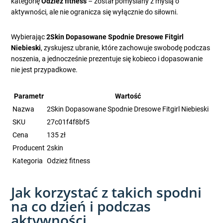
kategorię
Odzież fitness
– został pomyślany z myślą o
aktywności, ale nie ogranicza się wyłącznie do siłowni.
Wybierając
2Skin Dopasowane Spodnie Dresowe Fitgirl
Niebieski
, zyskujesz ubranie, które zachowuje swobodę podczas
noszenia, a jednocześnie prezentuje się kobieco i dopasowanie
nie jest przypadkowe.
Parametr
Wartość
Nazwa
2Skin Dopasowane Spodnie Dresowe Fitgirl Niebieski
SKU
27c01f4f8bf5
Cena
135 zł
Producent
2skin
Kategoria
Odzież fitness
Jak korzystać z takich spodni
na co dzień i podczas
aktywności