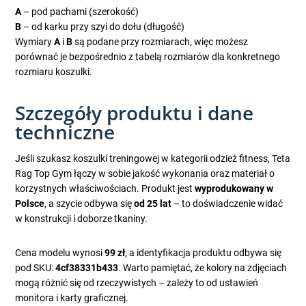
A
– pod pachami (szerokość)
B
– od karku przy szyi do dołu (długość)
Wymiary
A
i
B
są podane przy rozmiarach, więc możesz
porównać je bezpośrednio z tabelą rozmiarów dla konkretnego
rozmiaru koszulki.
Szczegóły produktu i dane
techniczne
Jeśli szukasz koszulki treningowej w kategorii odzież fitness, Teta
Rag Top Gym łączy w sobie jakość wykonania oraz materiał o
korzystnych właściwościach. Produkt jest
wyprodukowany w
Polsce
, a szycie odbywa się
od 25 lat
– to doświadczenie widać
w konstrukcji i doborze tkaniny.
Cena modelu wynosi
99 zł
, a identyfikacja produktu odbywa się
pod SKU:
4cf38331b433
. Warto pamiętać, że kolory na zdjęciach
mogą różnić się od rzeczywistych – zależy to od ustawień
monitora i karty graficznej.