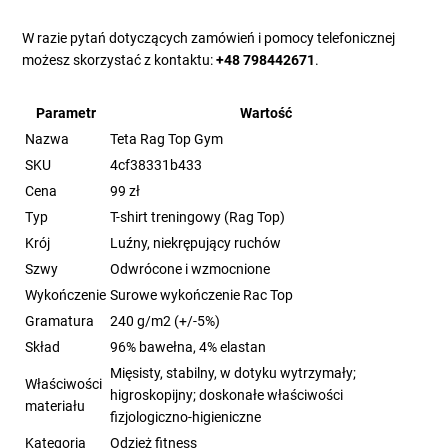
W razie pytań dotyczących zamówień i pomocy telefonicznej
możesz skorzystać z kontaktu:
+48 798442671
.
Parametr
Wartość
Nazwa
Teta Rag Top Gym
SKU
4cf38331b433
Cena
99 zł
Typ
T-shirt treningowy (Rag Top)
Krój
Luźny, niekrępujący ruchów
Szwy
Odwrócone i wzmocnione
Wykończenie
Surowe wykończenie Rac Top
Gramatura
240 g/m2 (+/-5%)
Skład
96% bawełna, 4% elastan
Mięsisty, stabilny, w dotyku wytrzymały;
Właściwości
higroskopijny; doskonałe właściwości
materiału
fizjologiczno-higieniczne
Kategoria
Odzież fitness