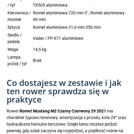
/ tył
TX505 aluminiowa
Kierownica /
Romet aluminiowa 720 mm 5' ; Romet aluminiowy
mostek
90 mm
Sztyca
Romet aluminiowa 31,6 mm 350 mm
Siodło /
Vader / FP-971 aluminiowe
pedały
Waga
14,5 kg
Lampa
Brak
przód / tył
Co dostajesz w zestawie i jak
ten rower sprawdza się w
praktyce
Rower
Romet Mustang M2 Czarny Czerwony 29 2021
ma
charakter typowo terenowy: amortyzacja z przodu, koła 29” oraz
hydrauliczne hamulce tarczowe. Dzięki temu możesz jeździć
pewniej, gdy szlak zaczyna się rozjeżdżać, a prędkość rośnie na