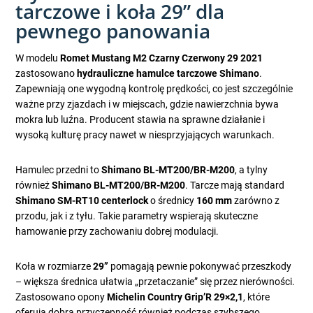
tarczowe i koła 29” dla
pewnego panowania
W modelu
Romet Mustang M2 Czarny Czerwony 29 2021
zastosowano
hydrauliczne hamulce tarczowe Shimano
.
Zapewniają one wygodną kontrolę prędkości, co jest szczególnie
ważne przy zjazdach i w miejscach, gdzie nawierzchnia bywa
mokra lub luźna. Producent stawia na sprawne działanie i
wysoką kulturę pracy nawet w niesprzyjających warunkach.
Hamulec przedni to
Shimano BL-MT200/BR-M200
, a tylny
również
Shimano BL-MT200/BR-M200
. Tarcze mają standard
Shimano SM-RT10 centerlock
o średnicy
160 mm
zarówno z
przodu, jak i z tyłu. Takie parametry wspierają skuteczne
hamowanie przy zachowaniu dobrej modulacji.
Koła w rozmiarze
29”
pomagają pewnie pokonywać przeszkody
– większa średnica ułatwia „przetaczanie” się przez nierówności.
Zastosowano opony
Michelin Country Grip’R 29×2,1
, które
oferują dobrą przyczepność również podczas szybszego