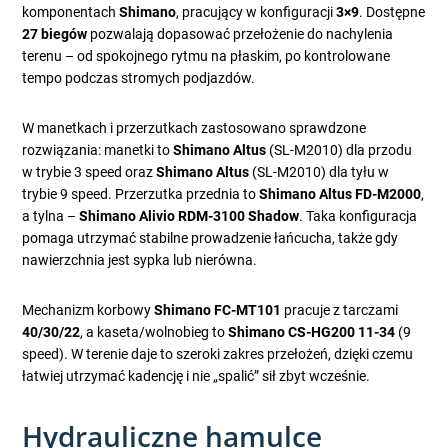
komponentach
Shimano
, pracujący w konfiguracji
3×9
. Dostępne
27 biegów
pozwalają dopasować przełożenie do nachylenia
terenu – od spokojnego rytmu na płaskim, po kontrolowane
tempo podczas stromych podjazdów.
W manetkach i przerzutkach zastosowano sprawdzone
rozwiązania: manetki to
Shimano Altus
(SL-M2010) dla przodu
w trybie 3 speed oraz
Shimano Altus
(SL-M2010) dla tyłu w
trybie 9 speed. Przerzutka przednia to
Shimano Altus FD-M2000
,
a tylna –
Shimano Alivio RDM-3100 Shadow
. Taka konfiguracja
pomaga utrzymać stabilne prowadzenie łańcucha, także gdy
nawierzchnia jest sypka lub nierówna.
Mechanizm korbowy
Shimano FC-MT101
pracuje z tarczami
40/30/22
, a kaseta/wolnobieg to
Shimano CS-HG200 11-34
(9
speed). W terenie daje to szeroki zakres przełożeń, dzięki czemu
łatwiej utrzymać kadencję i nie „spalić” sił zbyt wcześnie.
Hydrauliczne hamulce