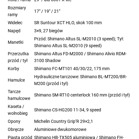
Rozmiary
17" / 19" / 21"
ramy
Widelec
SR Suntour XCT HLO, skok 100 mm
Napęd
3×9, 27 biegów
Przód: Shimano Altus SL-M2010 (3 speed); Tył:
Manetki
Shimano Altus SL-M2010 (9 speed)
Przerzutka
Shimano Altus FD-M2000 / Shimano Alivio RDM-
przód / tył
3100 Shadow
Korby
Shimano FC-MT101 40/30/22, 175 mm
Hydrauliczne tarczowe: Shimano BL-MT200/BR-
Hamulce
M200 (przód i tył)
Tarcze
Shimano SM-RT10 centerlock 160 mm (przód i tył)
hamulcowe
Kaseta /
Shimano CS-HG200 11-34, 9 speed
wolnobieg
Opony
Michelin Country Grip’R 29×2,1
Obręcze
Aluminiowe dwukomorowe
Piasta przód
Shimano HB-TX505 aluminiowa / Shimano FH-