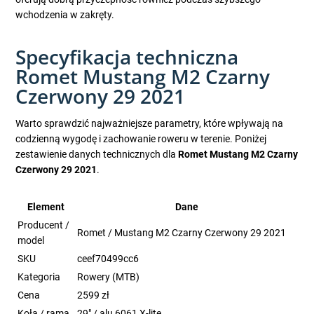
wchodzenia w zakręty.
Specyfikacja techniczna
Romet Mustang M2 Czarny
Czerwony 29 2021
Warto sprawdzić najważniejsze parametry, które wpływają na
codzienną wygodę i zachowanie roweru w terenie. Poniżej
zestawienie danych technicznych dla
Romet Mustang M2 Czarny
Czerwony 29 2021
.
Element
Dane
Producent /
Romet / Mustang M2 Czarny Czerwony 29 2021
model
SKU
ceef70499cc6
Kategoria
Rowery (MTB)
Cena
2599 zł
Koła / rama
29" / alu 6061 X-lite