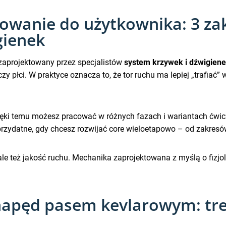
owanie do użytkownika: 3 za
gienek
zaprojektowany przez specjalistów
system krzywek i dźwigien
y płci. W praktyce oznacza to, że tor ruchu ma lepiej „trafiać
ięki temu możesz pracować w różnych fazach i wariantach ćwicze
 przydatne, gdy chcesz rozwijać core wieloetapowo – od zakresó
e, ale też jakość ruchu. Mechanika zaprojektowana z myślą o fi
 napęd pasem kevlarowym: tre