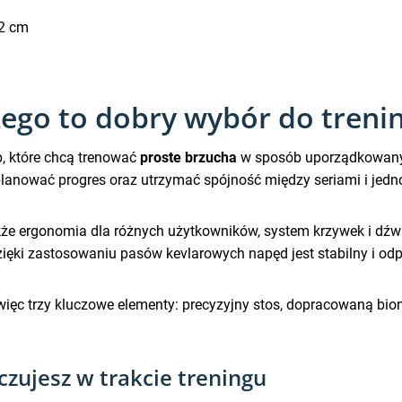
62 cm
ego to dobry wybór do treni
b, które chcą trenować
proste brzucha
w sposób uporządkowany 
 planować progres oraz utrzymać spójność między seriami i jedn
 także ergonomia dla różnych użytkowników, system krzywek i dź
zięki zastosowaniu pasów kevlarowych napęd jest stabilny i od
ięc trzy kluczowe elementy: precyzyjny stos, dopracowaną bio
czujesz w trakcie treningu