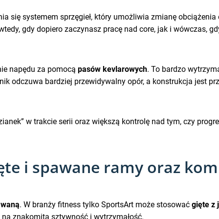
ia się systemem sprzęgieł, który umożliwia zmianę obciążenia
tedy, gdy dopiero zaczynasz pracę nad core, jak i wówczas, g
enie napędu za pomocą
pasów kevlarowych
. To bardzo wytrzyma
ik odczuwa bardziej przewidywalny opór, a konstrukcja jest 
nek” w trakcie serii oraz większą kontrolę nad tym, czy progres
gięte i spawane ramy oraz k
pawaną
. W branży fitness tylko SportsArt może stosować
gięte z
ię na znakomitą sztywność i wytrzymałość.