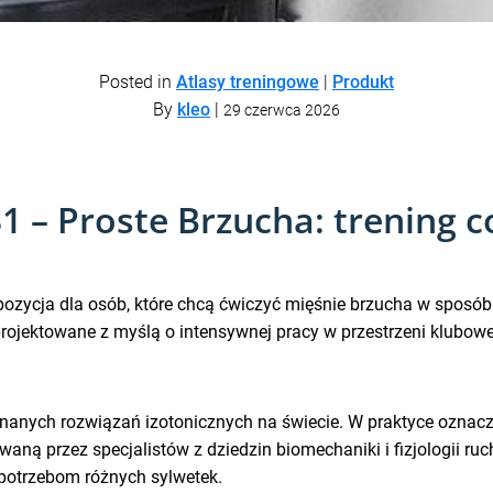
Posted in
Atlasy treningowe
|
Produkt
By
kleo
|
29 czerwca 2026
 – Proste Brzucha: trening co
zycja dla osób, które chcą ćwiczyć mięśnie brzucha w sposób k
projektowane z myślą o intensywnej pracy w przestrzeni klubowe
znanych rozwiązań izotonicznych na świecie. W praktyce oznacz
 przez specjalistów z dziedzin biomechaniki i fizjologii ruchu
 potrzebom różnych sylwetek.