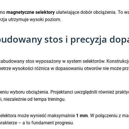
ano
magnetyczne selektory
ułatwiające dobór obciążenia. To w
cyzja utrzymuje wysoki poziom.
zabudowany stos i precyzja d
 zabudowany stos wyposażony w system selektorów. Konstrukc
 metrze wysokości różnica w dopasowaniu otworów nie może pr
zeniu wyboru obciążenia. Projektanci uwzględnili również prakt
, niezależnie od tempa treningu.
 selektora może wynieść maksymalnie
1 mm
. W połączeniu z m
arakterze – a to fundament progresu.