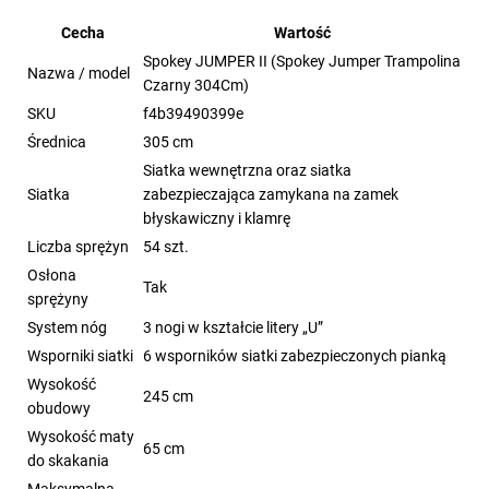
Cecha
Wartość
Spokey JUMPER II (Spokey Jumper Trampolina
Nazwa / model
Czarny 304Cm)
SKU
f4b39490399e
Średnica
305 cm
Siatka wewnętrzna oraz siatka
Siatka
zabezpieczająca zamykana na zamek
błyskawiczny i klamrę
Liczba sprężyn
54 szt.
Osłona
Tak
sprężyny
System nóg
3 nogi w kształcie litery „U”
Wsporniki siatki
6 wsporników siatki zabezpieczonych pianką
Wysokość
245 cm
obudowy
Wysokość maty
65 cm
do skakania