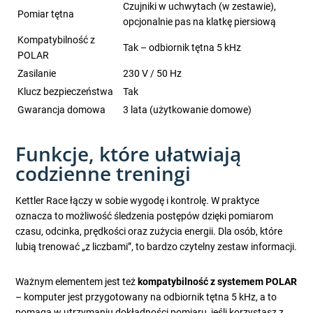
Czujniki w uchwytach (w zestawie),
Pomiar tętna
opcjonalnie pas na klatkę piersiową
Kompatybilność z
Tak – odbiornik tętna 5 kHz
POLAR
Zasilanie
230 V / 50 Hz
Klucz bezpieczeństwa
Tak
Gwarancja domowa
3 lata (użytkowanie domowe)
Funkcje, które ułatwiają
codzienne treningi
Kettler Race łączy w sobie wygodę i kontrolę. W praktyce
oznacza to możliwość śledzenia postępów dzięki pomiarom
czasu, odcinka, prędkości oraz zużycia energii. Dla osób, które
lubią trenować „z liczbami”, to bardzo czytelny zestaw informacji.
Ważnym elementem jest też
kompatybilność z systemem POLAR
– komputer jest przygotowany na odbiornik tętna 5 kHz, a to
pomaga w utrzymaniu dokładności pomiaru, jeśli korzystasz z