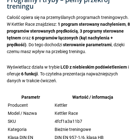
treningu
Całość opiera się na przemyślanych programach treningowych.
W Kettler Race znajdziesz:
1 program sterowany nachyleniem
,
8
programów sterowanych prędkością
,
3 programy sterowane
tętnem
oraz
6 programów łączonych (kąt nachylenia +
prędkość)
. Do tego dochodzi
sterowanie parametrami
, dzięki
czemu masz wpływ na przebieg treningu.
Wyświetlacz działa w trybie
LCD z niebieskim podświetleniem
i
oferuje
6 funkcji
. To czytelna prezentacja najważniejszych
danych w trakcie ćwiczeń.
Parametr
Wartość / informacja
Producent
Kettler
Model / Nazwa
Kettler Race
SKU
4fcf1a3a11b7
Kategoria
Bieżnie treningowe
Klasa DIN EN
DIN EN 957-1/6, klasa HB