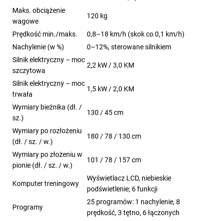
Maks. obciążenie
120 kg
wagowe
Prędkość min./maks.
0,8–18 km/h (skok co 0,1 km/h)
Nachylenie (w %)
0–12%, sterowane silnikiem
Silnik elektryczny – moc
2,2 kW / 3,0 KM
szczytowa
Silnik elektryczny – moc
1,5 kW / 2,0 KM
trwała
Wymiary bieżnika (dł. /
130 / 45 cm
sz.)
Wymiary po rozłożeniu
180 / 78 / 130 cm
(dł. / sz. / w.)
Wymiary po złożeniu w
101 / 78 / 157 cm
pionie (dł. / sz. / w.)
Wyświetlacz LCD, niebieskie
Komputer treningowy
podświetlenie; 6 funkcji
25 programów: 1 nachylenie, 8
Programy
prędkość, 3 tętno, 6 łączonych