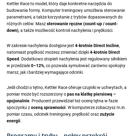
Kettler Race to model, który daje konkretne narzędzia do
budowania formy. Komputer treningowy umożliwia sterowanie
parametrami, a także korzystanie z trybów dopasowanych do
różnych celów. Masz
sterowanie ręczne (count-up / count-
down)
, a także możliwość kontroli nachylenia i prędkości.
W zakresie nachylenia dostępne jest
4-krotnie Direct Incline
,
natomiast prędkość możesz zmieniać dzięki
4-krotnie Direct
Speed
. Dodatkowo stopień nachylenia jest regulowany silnikiem
w przedziale
0–12%
, co pozwala symulować zarówno spokojny
marsz, jak i bardziej wymagające odcinki.
Jeśli chodzi o tętno, Kettler Race oferuje czujniki w uchwytach, a
pomiar może być rozszerzony o
pas na klatkę piersiową –
opcjonalnie
. Producent przewidział też ocenę tętna w fazie
spoczynku z
oceną sprawności
. W komputerze zobaczysz m.in.
pomiar czasu, odcinek treningowy, prędkość oraz
zużycie
energii
.
Programy i tryby – pełny przekrój