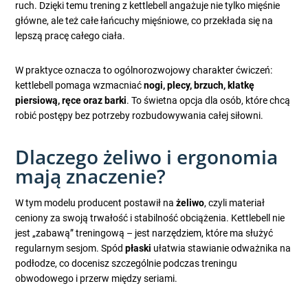
ruch. Dzięki temu trening z kettlebell angażuje nie tylko mięśnie
główne, ale też całe łańcuchy mięśniowe, co przekłada się na
lepszą pracę całego ciała.
W praktyce oznacza to ogólnorozwojowy charakter ćwiczeń:
kettlebell pomaga wzmacniać
nogi, plecy, brzuch, klatkę
piersiową, ręce oraz barki
. To świetna opcja dla osób, które chcą
robić postępy bez potrzeby rozbudowywania całej siłowni.
Dlaczego żeliwo i ergonomia
mają znaczenie?
W tym modelu producent postawił na
żeliwo
, czyli materiał
ceniony za swoją trwałość i stabilność obciążenia. Kettlebell nie
jest „zabawą” treningową – jest narzędziem, które ma służyć
regularnym sesjom. Spód
płaski
ułatwia stawianie odważnika na
podłodze, co docenisz szczególnie podczas treningu
obwodowego i przerw między seriami.