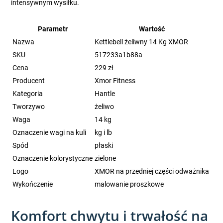
intensywnym wysiłku.
Parametr
Wartość
Nazwa
Kettlebell żeliwny 14 Kg XMOR
SKU
517233a1b88a
Cena
229 zł
Producent
Xmor Fitness
Kategoria
Hantle
Tworzywo
żeliwo
Waga
14 kg
Oznaczenie wagi na kuli
kg i lb
Spód
płaski
Oznaczenie kolorystyczne
zielone
Logo
XMOR na przedniej części odważnika
Wykończenie
malowanie proszkowe
Komfort chwytu i trwałość na