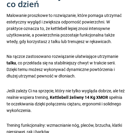
co dzień
Malowanie proszkowe to rozwiązanie, które pomaga utrzymać
estetyczny wygląd i zwiększa odporność powierzchni. W
praktyce oznacza to, że kettlebell lepiej znosi intensywne
użytkowanie, a powierzchnia pozostaje funkcjonalna także
wtedy, gdy korzystasz z talku lub trenujesz w rękawicach.
Na rączce zastosowano rozwiązanie ułatwiające utrzymanie
talku
, co przekłada się na stabilniejszy chwyt w trakcie serii.
Dzięki temu możesz wykonywać dynamiczne powtórzenia i
dłużej utrzymać pewność w dłoniach.
Jeśli zależy Ci na sprzęcie, który nie tylko wygląda dobrze, ale też
realnie wspiera trening,
Kettlebell żeliwny 14 Kg XMOR
spełnia
te oczekiwania dzięki połączeniu ciężaru, ergonomii i solidnego
wykończenia.
Trening funkcjonalny: wzmacnianie nóg, pleców, brzucha, klatki
piersiowej, rąk i barków