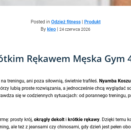
Posted in
Odzież fitness
|
Produkt
By
kleo
|
24 czerwca 2026
ótkim Rękawem Męska Gym 43
 na treningu, ani poza siłownią, świetnie trafiłeś.
Nyamba Koszu
rzy lubią proste rozwiązania, a jednocześnie chcą wyglądać s
prawdza się w codziennych sytuacjach: od porannego treningu, 
mę: prosty krój,
okrągły dekolt
i
krótkie rękawy
. Dzięki temu 
ing, ale też z jeansami czy chinosami, gdy dzień jest pełen ob