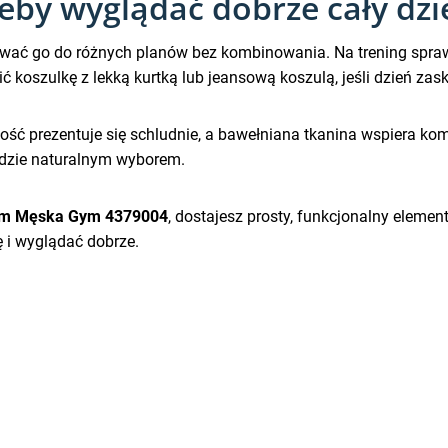
 żeby wyglądać dobrze cały dzi
ować go do różnych planów bez kombinowania. Na trening spraw
koszulkę z lekką kurtką lub jeansową koszulą, jeśli dzień zas
ość prezentuje się schludnie, a bawełniana tkanina wspiera komfo
ędzie naturalnym wyborem.
em Męska Gym 4379004
, dostajesz prosty, funkcjonalny elemen
 i wyglądać dobrze.