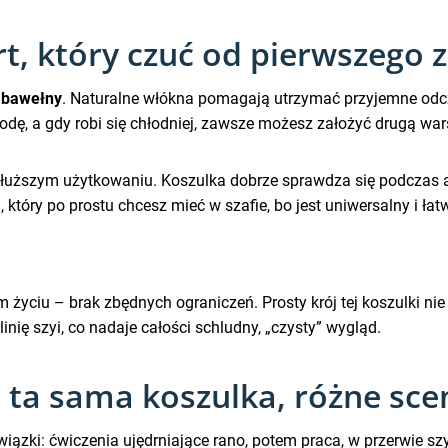
, który czuć od pierwszego z
 bawełny
. Naturalne włókna pomagają utrzymać przyjemne odczu
bodę, a gdy robi się chłodniej, zawsze możesz założyć drugą war
ższym użytkowaniu. Koszulka dobrze sprawdza się podczas akt
, który po prostu chcesz mieć w szafie, bo jest uniwersalny i łat
m życiu – brak zbędnych ograniczeń. Prosty krój tej koszulki nie
inię szyi, co nadaje całości schludny, „czysty” wygląd.
: ta sama koszulka, różne sce
iązki: ćwiczenia ujędrniające rano, potem praca, w przerwie szyb