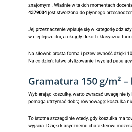
znajomymi. Właśnie w takich momentach docenisz
4379004
jest stworzona do płynnego przechodze
Jej przeznaczenie wpisuje się w kategorię odzieży 
w cieplejsze dni, a okrągły dekolt i klasyczna fo
Na siłowni: prosta forma i przewiewność dzięki 1
Na co dzień: łatwe stylizowanie i wygląd pasując
Gramatura 150 g/m² – 
Wybierając koszulkę, warto zwracać uwagę nie tyl
pomaga utrzymać dobrą równowagę: koszulka nie j
To istotne szczególnie wtedy, gdy koszulka ma t
wyjścia. Dzięki klasycznemu charakterowi możesz 