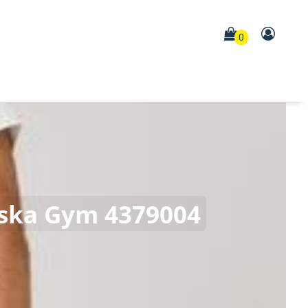
0
ska Gym 4379004