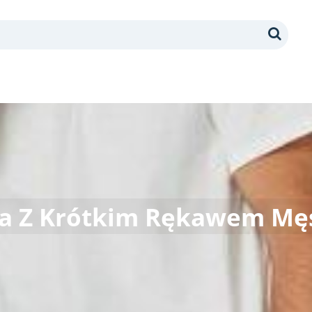
Search
a Z Krótkim Rękawem Mę