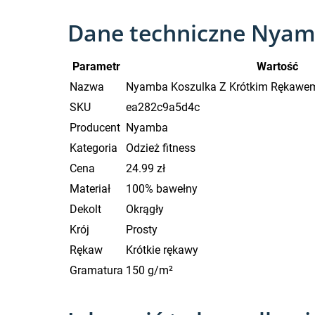
Dane techniczne Nya
Parametr
Wartość
Nazwa
Nyamba Koszulka Z Krótkim Rękaw
SKU
ea282c9a5d4c
Producent
Nyamba
Kategoria
Odzież fitness
Cena
24.99 zł
Materiał
100% bawełny
Dekolt
Okrągły
Krój
Prosty
Rękaw
Krótkie rękawy
Gramatura
150 g/m²