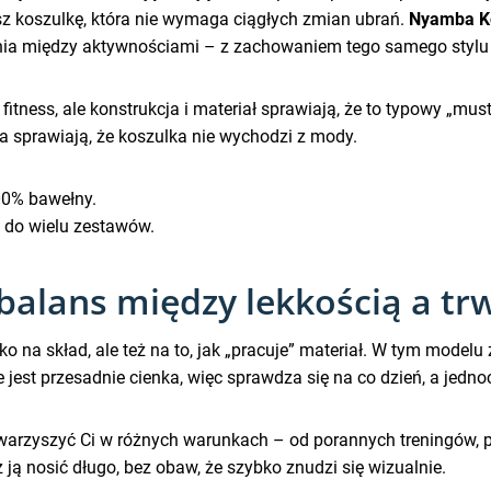
 koszulkę, która nie wymaga ciągłych zmian ubrań.
Nyamba K
nia między aktywnościami – z zachowaniem tego samego stylu 
fitness, ale konstrukcja i materiał sprawiają, że to typowy „mus
rma sprawiają, że koszulka nie wychodzi z mody.
00% bawełny.
y do wielu zestawów.
balans między lekkością a tr
ko na skład, ale też na to, jak „pracuje” materiał. W tym mode
est przesadnie cienka, więc sprawdza się na co dzień, a jedno
owarzyszyć Ci w różnych warunkach – od porannych treningów, p
ją nosić długo, bez obaw, że szybko znudzi się wizualnie.