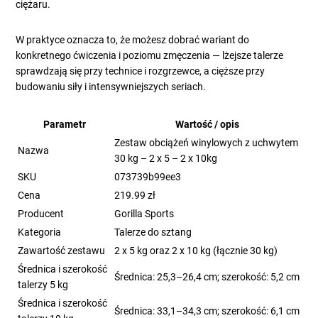
ciężaru.
W praktyce oznacza to, że możesz dobrać wariant do
konkretnego ćwiczenia i poziomu zmęczenia — lżejsze talerze
sprawdzają się przy technice i rozgrzewce, a cięższe przy
budowaniu siły i intensywniejszych seriach.
Parametr
Wartość / opis
Zestaw obciążeń winylowych z uchwytem
Nazwa
30 kg – 2 x 5 – 2 x 10kg
SKU
073739b99ee3
Cena
219.99 zł
Producent
Gorilla Sports
Kategoria
Talerze do sztang
Zawartość zestawu
2 x 5 kg oraz 2 x 10 kg (łącznie 30 kg)
Średnica i szerokość
Średnica: 25,3–26,4 cm; szerokość: 5,2 cm
talerzy 5 kg
Średnica i szerokość
Średnica: 33,1–34,3 cm; szerokość: 6,1 cm