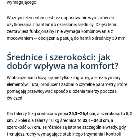
wymagającego.
Ważnym elementem jest też dopasowanie wymiarów do
użytkowania z hantlami o określonej średnicy. Dzięki temu
zestaw jest funkcjonalny i nie wymaga kombinowania z
mocowaniem — obciążenia pasują do hantli o średnicy 30 mm.
Średnice i szerokości: jak
dobór wpływa na komfort?
W obciążeniach liczą się nie tylko kilogramy, ale też wymiary
elementów. Tutaj producent zadbał o czytelne parametry, które
pomagają przewidywać sposób ułożenia talerzy podczas
ćwiczeń.
Dla talerzy 5 kg średnica wynosi
25,3–26,4 cm
, a szerokość to
5,2
cm
. Z kolei dla talerzy 10 kg średnica to
33,1–34,3 cm
, a
szerokość
6,1 cm
. Te różnice są istotne szczególnie wtedy, gdy
trenujesz ruchy wymagające stabilnego trzymania i kontroli