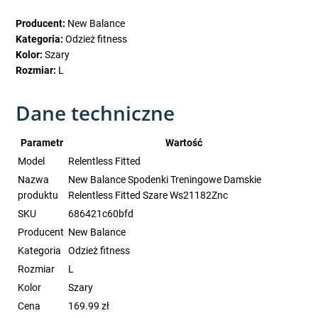
Producent:
New Balance
Kategoria:
Odzież fitness
Kolor:
Szary
Rozmiar:
L
Dane techniczne
Parametr
Wartość
Model
Relentless Fitted
Nazwa
New Balance Spodenki Treningowe Damskie
produktu
Relentless Fitted Szare Ws21182Znc
SKU
686421c60bfd
Producent
New Balance
Kategoria
Odzież fitness
Rozmiar
L
Kolor
Szary
Cena
169.99 zł