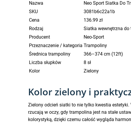
Nazwa
Neo Sport Siatka Do T
SKU
3081b6c22a1b
Cena
136.99 zł
Rodzaj
Siatka wewnętrzna do 
Producent
Neo-Sport
Przeznaczenie / kategoria
Trampoliny
Średnica trampoliny
366–374 cm (12ft)
Liczba słupków
8 sł
Kolor
Zielony
Kolor zielony i prakt
Zielony odcień siatki to nie tylko kwestia estetyk
rzucają w oczy, gdy trampolina jest na stałe ust
kolorystyką, dzięki czemu całość wygląda harmoni