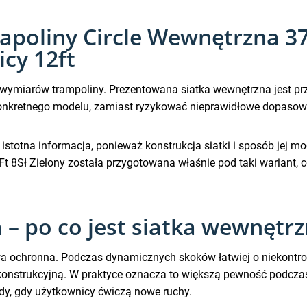
apoliny Circle Wewnętrzna 37
cy 12ft
 wymiarów trampoliny. Prezentowana siatka wewnętrzna jest pr
konkretnego modelu, zamiast ryzykować nieprawidłowe dopasow
o istotna informacja, ponieważ konstrukcja siatki i sposób jej 
t 8Sł Zielony została przygotowana właśnie pod taki wariant, 
 – po co jest siatka wewnętr
a ochronna. Podczas dynamicznych skoków łatwiej o niekontrol
onstrukcyjną. W praktyce oznacza to większą pewność podczas 
dy, gdy użytkownicy ćwiczą nowe ruchy.