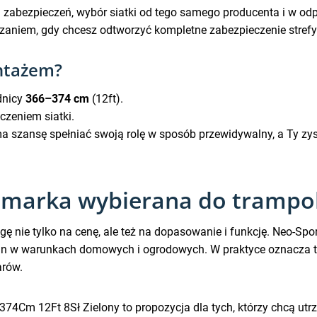
zabezpieczeń, wybór siatki od tego samego producenta i w odpo
ązaniem, gdy chcesz odtworzyć kompletne zabezpieczenie strefy
ntażem?
dnicy
366–374 cm
(12ft).
czeniem siatki.
ma szansę spełniać swoją rolę w sposób przewidywalny, a Ty z
 marka wybierana do trampol
 nie tylko na cenę, ale też na dopasowanie i funkcję. Neo-Sport
in w warunkach domowych i ogrodowych. W praktyce oznacza to
arów.
 374Cm 12Ft 8Sł Zielony to propozycja dla tych, którzy chcą 