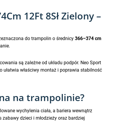
4Cm 12Ft 8Sł Zielony –
zeznaczona do trampolin o średnicy
366–374 cm
anie.
mocowania są zależne od układu podpór. Neo Sport
co ułatwia właściwy montaż i poprawia stabilność
zna na trampolinie?
owane wychylenia ciała, a bariera wewnątrz
zabawy dzieci i młodzieży oraz bardziej