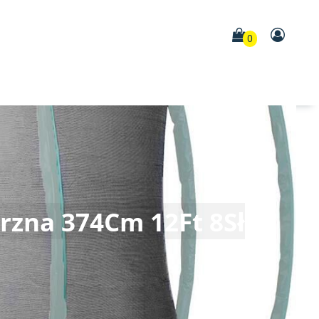
0
rzna 374Cm 12Ft 8Sł