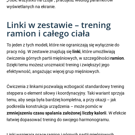
„robić wszystko na czuja”, pracujesz według parametrów
wyświetlanych na ekranie.
Linki w zestawie – trening
ramion i całego ciała
To jeden z tych modeli, które nie ograniczają się wyłącznie do
pracy nóg. W zestawie znajdują się
linki
, które umożliwiają
ćwiczenia górnych partii mięśniowych, w szczególności
ramion
.
Dzięki temu możesz urozmaicić trening i zwiększyć jego
efektywność, angażując więcej grup mięśniowych.
Ćwiczenia z linkami pozwalają wzbogacić standardowy trening
steppera o element siłowy i koordynacyjny. Taki wariant sprzyja
temu, aby sesja była bardziej kompletna, a przy okazji – jak
podkreśla konstrukcja urządzenia – może pomóc w
zmniejszeniu czasu spalania założonej liczby kalorii
. W efekcie
łatwiej dopasować trening do swojego harmonogramu.
Linki wspierają pracę ramion i górnych partii mięśniowych