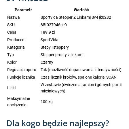
Parametr
Wartość
Nazwa
Sportvida Stepper Z Linkami Sv-Hk0282
SKU
85f027946ce0
Cena
189.9 zł
Producent
SportVida
Kategoria
Stepy i steppery
Typ
Stepper prosty z linkami
Kolor
Czarny
Regulacja oporu
Tak (możliwość dopasowania intensywności)
Funkcje licznika
Czas, licznik kroków, spalone kalorie, SCAN
W zestawie (ćwiczenia ramion i górnych partii
Linki
mięśniowych)
Maksymalne
100 kg
obciążenie
Dla kogo będzie najlepszy?