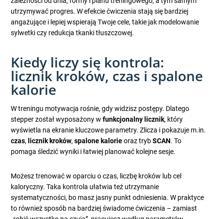
zależności od dnia, formy i planu treningowego, a tym samym
utrzymywać progres. W efekcie ćwiczenia stają się bardziej
angażujące i lepiej wspierają Twoje cele, takie jak modelowanie
sylwetki czy redukcja tkanki tłuszczowej.
Kiedy liczy się kontrola:
licznik kroków, czas i spalone
kalorie
W treningu motywacja rośnie, gdy widzisz postępy. Dlatego
stepper został wyposażony w
funkcjonalny licznik
, który
wyświetla na ekranie kluczowe parametry. Zlicza i pokazuje m.in.
czas
,
licznik kroków
,
spalone kalorie
oraz tryb
SCAN
. To
pomaga śledzić wyniki i łatwiej planować kolejne sesje.
Możesz trenować w oparciu o czas, liczbę kroków lub cel
kaloryczny. Taka kontrola ułatwia też utrzymanie
systematyczności, bo masz jasny punkt odniesienia. W praktyce
to również sposób na bardziej świadome ćwiczenia – zamiast