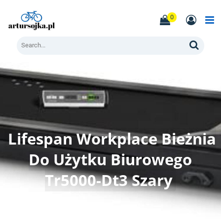
Skip
to
0
content
Men
Search
Lifespan Workplace Bieżnia
Do Użytku Biurowego
Tr5000-Dt3 Szary