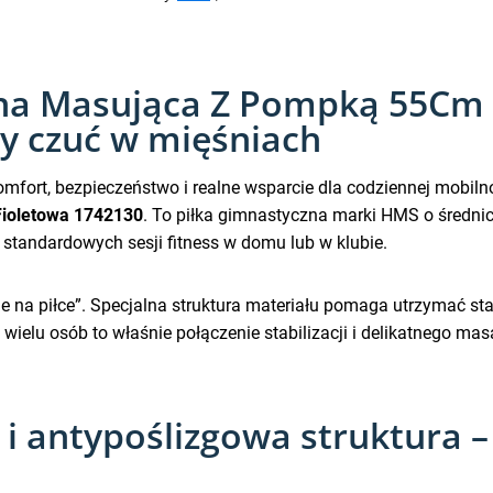
na Masująca Z Pompką 55Cm 
ry czuć w mięśniach
komfort, bezpieczeństwo i realne wsparcie dla codziennej mobi
ioletowa 1742130
. To piłka gimnastyczna marki HMS o średni
standardowych sesji fitness w domu lub w klubie.
ie na piłce”. Specjalna struktura materiału pomaga utrzymać st
 wielu osób to właśnie połączenie stabilizacji i delikatnego masa
 i antypoślizgowa struktura 