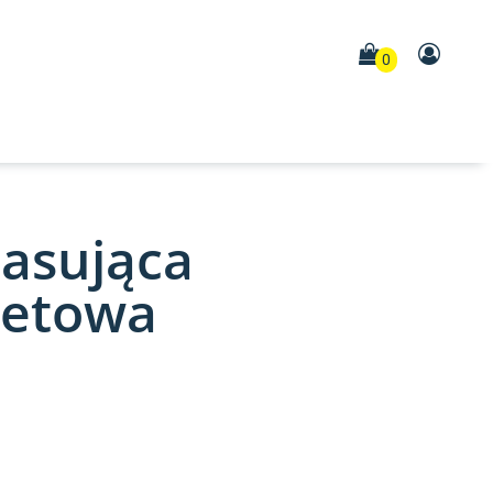
0
asująca
letowa