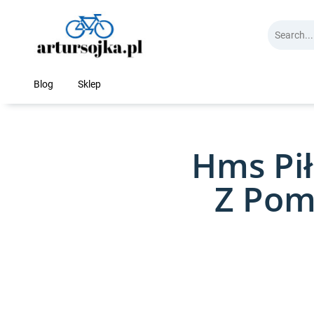
Skip
to
content
Blog
Sklep
Hms Pi
Z Pom