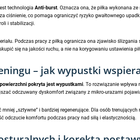
est technologia
Anti-burst
. Oznacza ona, że piłka wykonana ze s
sza ciśnienie, co pomaga ograniczyć ryzyko gwałtownego upadk
 i stabilizacji.
riału. Podczas pracy z piłką ogranicza ona zjawisko ślizgania si
upić się na jakości ruchu, a nie na korygowaniu ustawienia pił
ningu – jak wypustki wspiera
powierzchni pokryta jest wypustkami
. To rozwiązanie wpływa n
jszać odczuwany dyskomfort związany z mikro-urazami pojawiaj
 mniej „sztywne” i bardziej regenerujące. Dla osób trenujących
eść odczucie komfortu podczas pracy nad siłą i elastycznością.
sturalnych i korekta postawy