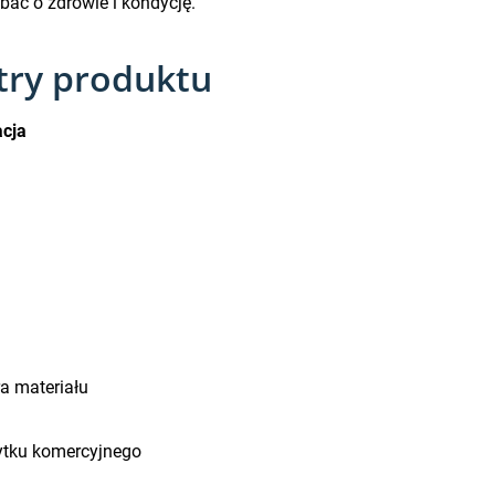
ać o zdrowie i kondycję.
try produktu
acja
a materiału
ytku komercyjnego