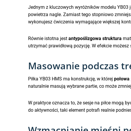
Jednym z kluczowych wyróżników modelu YB03 j
powietrza nagle. Zamiast tego stopniowo zmniej
wykonujesz ćwiczenia wymagające większej kontroli
Równie istotna jest
antypoślizgowa struktura
mate
utrzymać prawidłową pozycję. W efekcie możesz sk
Masowanie podczas tre
Piłka YB03 HMS ma konstrukcję, w której
połowa 
naturalnie masują wybrane partie, co może zmnie
W praktyce oznacza to, że sesje na piłce mogą być
do aktywności, taki element potrafi realnie podni
Wzmacnianie mięśni po