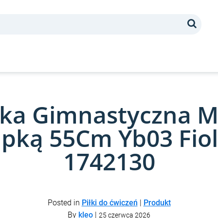
Search
łka Gimnastyczna M
pką 55Cm Yb03 Fio
1742130
Posted in
Piłki do ćwiczeń
|
Produkt
By
kleo
|
25 czerwca 2026