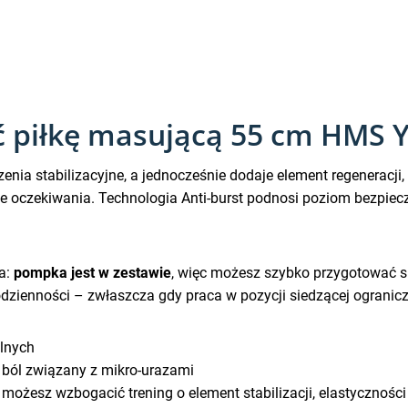
ć piłkę masującą 55 cm HMS 
czenia stabilizacyjne, a jednocześnie dodaje element regeneracji
te oczekiwania. Technologia Anti-burst podnosi poziom bezpie
a:
pompka jest w zestawie
, więc możesz szybko przygotować sp
zienności – zwłaszcza gdy praca w pozycji siedzącej ogranicza
alnych
ból związany z mikro-urazami
o możesz wzbogacić trening o element stabilizacji, elastycznoś