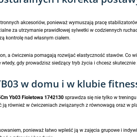
hstronnych akcesoriów, ponieważ wymuszają pracę stabilizato
dzialne za utrzymanie prawidłowej sylwetki w codziennych rucha
zą kontrolę nad własnym ciałem.
ion, a ćwiczenia pomagają rozwijać elastyczność stawów. Co wi
wtedy, gdy prowadzisz siedzący tryb życia i chcesz skuteczni
YB03 w domu i w klubie fitnes
5Cm Yb03 Fioletowa 1742130
sprawdza się nie tylko w trening
 ją również w ćwiczeniach związanych z równowagą oraz w plan
resowaniem, ponieważ łatwo wpleść ją w zajęcia grupowe i ind