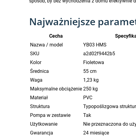
sposób, by bez wychodzenia z domu efektywnie db
Najważniejsze parame
Cecha
Specyfik
Nazwa / model
YB03 HMS
SKU
a2d02f9442b5
Kolor
Fioletowa
Średnica
55 cm
Waga
1,23 kg
Maksymalne obciążenie
250 kg
Materiał
PVC
Struktura
Typopoślizgowa struktur
Pompa w zestawie
Tak
Użytkowanie
Nie przeznaczona do uż
Gwarancja
24 miesiące