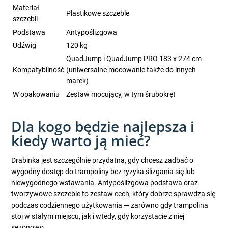
Materiał
Plastikowe szczeble
szczebli
Podstawa
Antypoślizgowa
Udźwig
120 kg
QuadJump i QuadJump PRO 183 x 274 cm
Kompatybilność
(uniwersalne mocowanie także do innych
marek)
W opakowaniu
Zestaw mocujący, w tym śrubokręt
Dla kogo będzie najlepsza i
kiedy warto ją mieć?
Drabinka jest szczególnie przydatna, gdy chcesz zadbać o
wygodny dostęp do trampoliny bez ryzyka ślizgania się lub
niewygodnego wstawania. Antypoślizgowa podstawa oraz
tworzywowe szczeble to zestaw cech, który dobrze sprawdza się
podczas codziennego użytkowania — zarówno gdy trampolina
stoi w stałym miejscu, jak i wtedy, gdy korzystacie z niej
sezonowo.