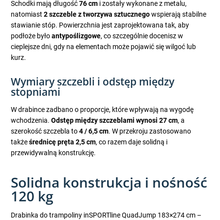
Schodki mają długość
76 cm
i zostały wykonane z metalu,
natomiast
2 szczeble z tworzywa sztucznego
wspierają stabilne
stawianie stóp. Powierzchnia jest zaprojektowana tak, aby
podłoże było
antypoślizgowe
, co szczególnie docenisz w
cieplejsze dni, gdy na elementach może pojawić się wilgoć lub
kurz.
Wymiary szczebli i odstęp między
stopniami
W drabince zadbano o proporcje, które wpływają na wygodę
wchodzenia.
Odstęp między szczeblami wynosi 27 cm
, a
szerokość szczebla to
4 / 6,5 cm
. W przekroju zastosowano
także
średnicę pręta 2,5 cm
, co razem daje solidną i
przewidywalną konstrukcję.
Solidna konstrukcja i nośność
120 kg
Drabinka do trampoliny inSPORTline QuadJump 183×274 cm –