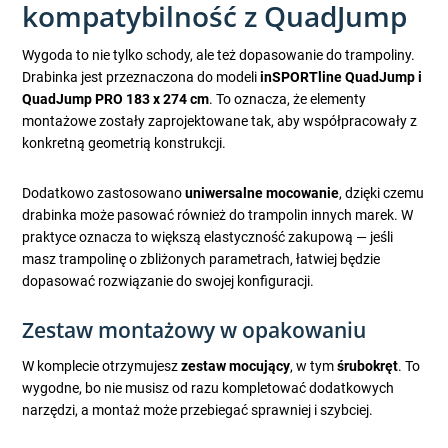
kompatybilność z QuadJump
Wygoda to nie tylko schody, ale też dopasowanie do trampoliny.
Drabinka jest przeznaczona do modeli
inSPORTline QuadJump i
QuadJump PRO 183 x 274 cm
. To oznacza, że elementy
montażowe zostały zaprojektowane tak, aby współpracowały z
konkretną geometrią konstrukcji.
Dodatkowo zastosowano
uniwersalne mocowanie
, dzięki czemu
drabinka może pasować również do trampolin innych marek. W
praktyce oznacza to większą elastyczność zakupową — jeśli
masz trampolinę o zbliżonych parametrach, łatwiej będzie
dopasować rozwiązanie do swojej konfiguracji.
Zestaw montażowy w opakowaniu
W komplecie otrzymujesz
zestaw mocujący
, w tym
śrubokręt
. To
wygodne, bo nie musisz od razu kompletować dodatkowych
narzędzi, a montaż może przebiegać sprawniej i szybciej.