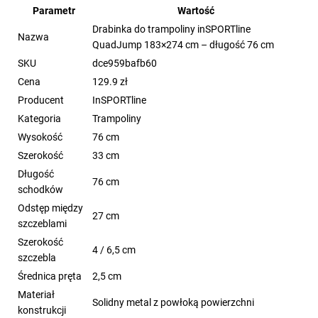
Parametr
Wartość
Drabinka do trampoliny inSPORTline
Nazwa
QuadJump 183×274 cm – długość 76 cm
SKU
dce959bafb60
Cena
129.9 zł
Producent
InSPORTline
Kategoria
Trampoliny
Wysokość
76 cm
Szerokość
33 cm
Długość
76 cm
schodków
Odstęp między
27 cm
szczeblami
Szerokość
4 / 6,5 cm
szczebla
Średnica pręta
2,5 cm
Materiał
Solidny metal z powłoką powierzchni
konstrukcji