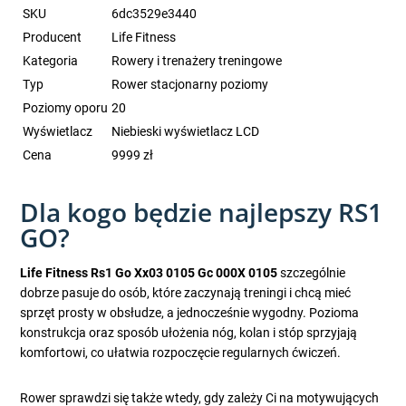
SKU
6dc3529e3440
Producent
Life Fitness
Kategoria
Rowery i trenażery treningowe
Typ
Rower stacjonarny poziomy
Poziomy oporu
20
Wyświetlacz
Niebieski wyświetlacz LCD
Cena
9999 zł
Dla kogo będzie najlepszy RS1
GO?
Life Fitness Rs1 Go Xx03 0105 Gc 000X 0105
szczególnie
dobrze pasuje do osób, które zaczynają treningi i chcą mieć
sprzęt prosty w obsłudze, a jednocześnie wygodny. Pozioma
konstrukcja oraz sposób ułożenia nóg, kolan i stóp sprzyjają
komfortowi, co ułatwia rozpoczęcie regularnych ćwiczeń.
Rower sprawdzi się także wtedy, gdy zależy Ci na motywujących