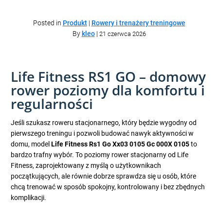
Posted in
Produkt
|
Rowery i trenażery treningowe
By
kleo
|
21 czerwca 2026
Life Fitness RS1 GO – domowy
rower poziomy dla komfortu i
regularności
Jeśli szukasz roweru stacjonarnego, który będzie wygodny od
pierwszego treningu i pozwoli budować nawyk aktywności w
domu, model
Life Fitness Rs1 Go Xx03 0105 Gc 000X 0105
to
bardzo trafny wybór. To poziomy rower stacjonarny od Life
Fitness, zaprojektowany z myślą o użytkownikach
początkujących, ale równie dobrze sprawdza się u osób, które
chcą trenować w sposób spokojny, kontrolowany i bez zbędnych
komplikacji.