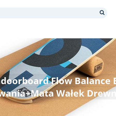
Search
ndoorboard Flow Balance 
wania+Mata Wałek Drewn