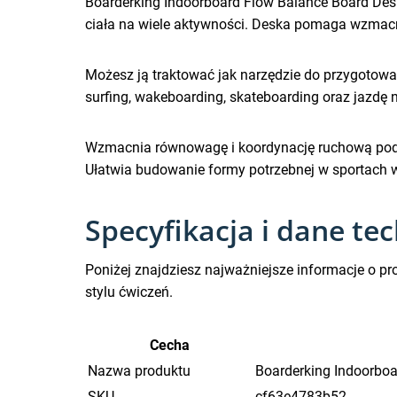
Boarderking Indoorboard Flow Balance Board Des
ciała na wiele aktywności. Deska pomaga wzmacn
Możesz ją traktować jak narzędzie do przygotowan
surfing, wakeboarding, skateboarding oraz jazdę 
Wzmacnia równowagę i koordynację ruchową pod
Ułatwia budowanie formy potrzebnej w sportach wym
Specyfikacja i dane te
Poniżej znajdziesz najważniejsze informacje o pro
stylu ćwiczeń.
Cecha
Nazwa produktu
Boarderking Indoorbo
SKU
cf63e4783b52