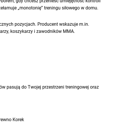
orem, gdy chcesz przenieść umiejętność kontroli
zełamuje „monotonię” treningu siłowego w domu.
micznych pozycjach. Producent wskazuje m.in.
iłkarzy, koszykarzy i zawodników MMA.
iów pasują do Twojej przestrzeni treningowej oraz
rewno Korek