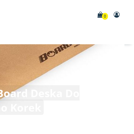
0
Board Deska Do
o Korek