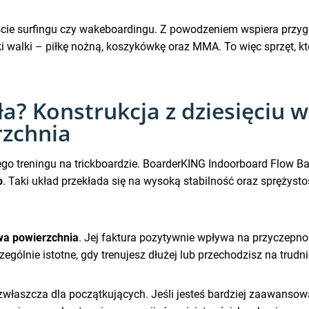
ście surfingu czy wakeboardingu. Z powodzeniem wspiera przygo
ki walki – piłkę nożną, koszykówkę oraz MMA. To więc sprzęt, kt
ła? Konstrukcja z dziesięciu w
rzchnia
ego treningu na trickboardzie. BoarderKING Indoorboard Flow 
o
. Taki układ przekłada się na wysoką stabilność oraz sprężysto
wa powierzchnia
. Jej faktura pozytywnie wpływa na przyczepno
ególnie istotne, gdy trenujesz dłużej lub przechodzisz na trudn
 zwłaszcza dla początkujących. Jeśli jesteś bardziej zaawanso