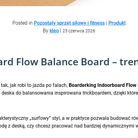
Posted in
Pozostały sprzęt siłowy i fitness
|
Produkt
By
kleo
|
23 czerwca 2026
rd Flow Balance Board – tre
tak, jak robi to jazda po falach,
Boarderking Indoorboard Flow
o deska do balansowania inspirowana trickboardem, dzięki której
kterystyczny „surfowy” styl, a w praktyce pozwala budować 
godę z deską, czy chcesz pracować nad bardziej dynamicznymi 