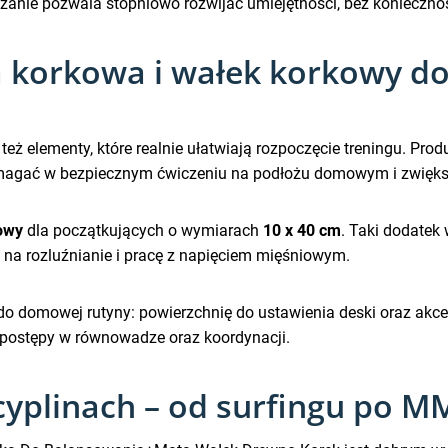
ązanie pozwala stopniowo rozwijać umiejętności, bez konieczno
 korkowa i wałek korkowy do
też elementy, które realnie ułatwiają rozpoczęcie treningu. Pr
agać w bezpiecznym ćwiczeniu na podłożu domowym i zwiększ
owy
dla początkujących o wymiarach
10 x 40 cm
. Taki dodatek
a rozluźnianie i pracę z napięciem mięśniowym.
o domowej rutyny: powierzchnię do ustawienia deski oraz akces
ć postępy w równowadze oraz koordynacji.
cyplinach – od surfingu po M