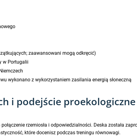
onowego
oczątkujących; zaawansowani mogą odkręcić)
w Portugalii
 Niemczech
awu wykonano z wykorzystaniem zasilania energią słoneczną
i podejście proekologiczne –
o połączenie rzemiosła i odpowiedzialności. Deska została zap
astyczność, które docenisz podczas treningu równowagi.