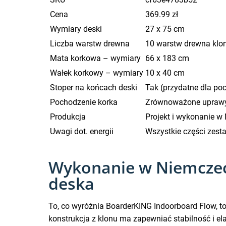
Cena
369.99 zł
Wymiary deski
27 x 75 cm
Liczba warstw drewna
10 warstw drewna kl
Mata korkowa – wymiary
66 x 183 cm
Wałek korkowy – wymiary
10 x 40 cm
Stoper na końcach deski
Tak (przydatne dla p
Pochodzenie korka
Zrównoważone uprawy 
Produkcja
Projekt i wykonanie w
Uwagi dot. energii
Wszystkie części zest
Wykonanie w Niemczech 
deska
To, co wyróżnia BoarderKING Indoorboard Flow, t
konstrukcja z klonu ma zapewniać stabilność i el