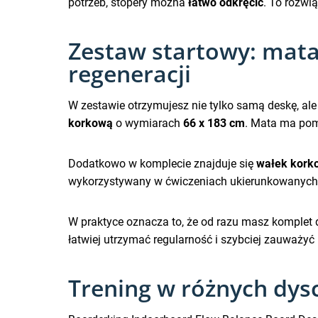
potrzeb, stopery można
łatwo odkręcić
. To rozwi
Zestaw startowy: mata
regeneracji
W zestawie otrzymujesz nie tylko samą deskę, ale 
korkową
o wymiarach
66 x 183 cm
. Mata ma pom
Dodatkowo w komplecie znajduje się
wałek kork
wykorzystywany w ćwiczeniach ukierunkowanych n
W praktyce oznacza to, że od razu masz komplet d
łatwiej utrzymać regularność i szybciej zauważy
Trening w różnych dys