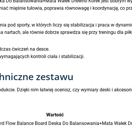
ka Do Balansowania+Mata Wałek Drewno Korek jest dobrym wyb
iać mięśnie tułowia, poprawia równowagę i koordynację, co pr
ia pod sporty, w których liczy się stabilizacja i praca w dyna
na nartach, ale równie dobrze sprawdza się przy treningu dla p
czas ćwiczeń na desce.
agających kontroli ciała i stabilizacji.
chniczne zestawu
dukcie. Dzięki nim łatwiej ocenisz, czy wymiary deski i akcesor
Wartość
ard Flow Balance Board Deska Do Balansowania+Mata Wałek D