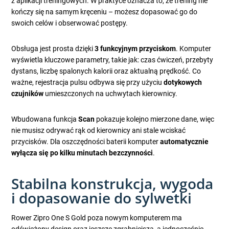
z aplikacji treningowych. W praktyce oznacza to, że trening nie
kończy się na samym kręceniu – możesz dopasować go do
swoich celów i obserwować postępy.
Obsługa jest prosta dzięki
3 funkcyjnym przyciskom
. Komputer
wyświetla kluczowe parametry, takie jak: czas ćwiczeń, przebyty
dystans, liczbę spalonych kalorii oraz aktualną prędkość. Co
ważne, rejestracja pulsu odbywa się przy użyciu
dotykowych
czujników
umieszczonych na uchwytach kierownicy.
Wbudowana funkcja
Scan
pokazuje kolejno mierzone dane, więc
nie musisz odrywać rąk od kierownicy ani stale wciskać
przycisków. Dla oszczędności baterii komputer
automatycznie
wyłącza się po kilku minutach bezczynności
.
Stabilna konstrukcja, wygoda
i dopasowanie do sylwetki
Rower Zipro One S Gold poza nowym komputerem ma