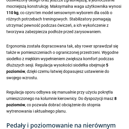
odświeżony design oraz jeszcze zgrabniejszą, a jednocześnie
mocniejszą konstrukcję. Maksymalna waga użytkownika wynosi
110 kg
, co czyni ten model sensownym wyborem dla osób o
różnych potrzebach treningowych. Stabilizatory pomagają
utrzymać pewność podczas ćwiczeń, a ich wykończenie z
tworzywa zabezpiecza podłoże przed zarysowaniem.
Ergonomia została dopracowana tak, aby rower sprawdzał się
także w pomieszczeniach o ograniczonej przestrzeni. Wygodne
siodełko z miękkim wypełnieniem zwiększa komfort podczas
dłuższych sesji. Regulacja wysokości siodełka obejmuje
5
poziomów
, dzięki czemu łatwiej dopasujesz ustawienie do
swojego wzrostu.
Regulacja oporu odbywa się manualnie przy użyciu pokrętła
umieszczonego na kolumnie kierownicy. Do dyspozycji masz
8
poziomów
, co pozwala dobrać obciążenie do stopnia
wytrenowania i aktualnego planu.
Pedały i poziomowanie na nierównym