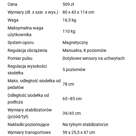
Cena
509 zł
Wymiary (dł. x szer. x wys.)
80 x 43 x 114 cm
Waga
16,5 kg
Maksymalna waga
110 kg
użytkownika
System oporu
Magnetyczny
Regulacja obciążenia
Manualna, 8 poziomów
Pomiar pulsu
Dotykowe sensory na uchwytach
Regulacja wysokości
5 poziomów
siodełka
Maks. odległość siodełka od
78 cm
pedałów
Odległość siodełka od
65–85 cm
podłoża
Wymiary stabilizatorów
39/43 cm
(przód/tył)
Nakładki poziomujące
Na tylnym stabilizatorze
Wymiary transportowe
59 x 25,5 x 47 cm