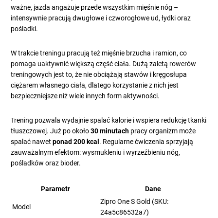
ważne, jazda angażuje przede wszystkim mięśnie nóg –
intensywnie pracują dwugłowe i czworogłowe ud, łydki oraz
pośladki.
W trakcie treningu pracują też mięśnie brzucha i ramion, co
pomaga uaktywnić większą część ciała. Dużą zaletą rowerów
treningowych jest to, że nie obciążają stawów i kręgosłupa
ciężarem własnego ciała, dlatego korzystanie z nich jest
bezpieczniejsze niż wiele innych form aktywności.
Trening pozwala wydajnie spalać kalorie i wspiera redukcję tkanki
tłuszczowej. Już po około
30 minutach
pracy organizm może
spalać nawet
ponad 200 kcal
. Regularne ćwiczenia sprzyjają
zauważalnym efektom: wysmukleniu i wyrzeźbieniu nóg,
pośladków oraz bioder.
Parametr
Dane
Zipro One S Gold (SKU:
Model
24a5c86532a7)