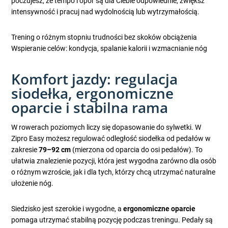
poczujesz, że tempo i opór są dla Ciebie odpowiednie, zwiększ
intensywność i pracuj nad wydolnością lub wytrzymałością.
Trening o różnym stopniu trudności bez skoków obciążenia
Wspieranie celów: kondycja, spalanie kalorii i wzmacnianie nóg
Komfort jazdy: regulacja
siodełka, ergonomiczne
oparcie i stabilna rama
W rowerach poziomych liczy się dopasowanie do sylwetki. W
Zipro Easy możesz regulować odległość siodełka od pedałów w
zakresie
79–92 cm
(mierzona od oparcia do osi pedałów). To
ułatwia znalezienie pozycji, która jest wygodna zarówno dla osób
o różnym wzroście, jak i dla tych, którzy chcą utrzymać naturalne
ułożenie nóg.
Siedzisko jest szerokie i wygodne, a
ergonomiczne oparcie
pomaga utrzymać stabilną pozycję podczas treningu. Pedały są