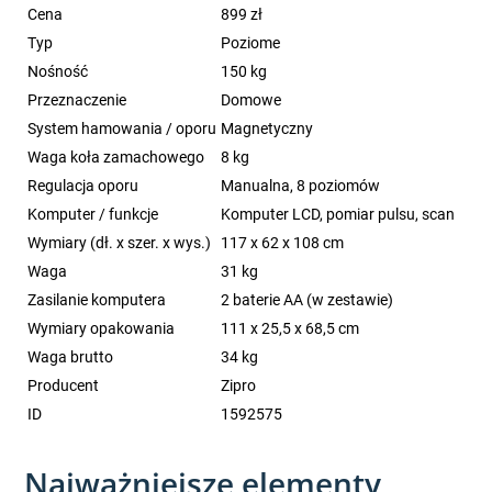
Cena
899 zł
Typ
Poziome
Nośność
150 kg
Przeznaczenie
Domowe
System hamowania / oporu
Magnetyczny
Waga koła zamachowego
8 kg
Regulacja oporu
Manualna, 8 poziomów
Komputer / funkcje
Komputer LCD, pomiar pulsu, scan
Wymiary (dł. x szer. x wys.)
117 x 62 x 108 cm
Waga
31 kg
Zasilanie komputera
2 baterie AA (w zestawie)
Wymiary opakowania
111 x 25,5 x 68,5 cm
Waga brutto
34 kg
Producent
Zipro
ID
1592575
Najważniejsze elementy