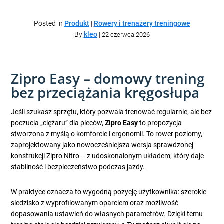
Posted in
Produkt
|
Rowery i trenażery treningowe
By
kleo
|
22 czerwca 2026
Zipro Easy – domowy trening
bez przeciążania kręgosłupa
Jeśli szukasz sprzętu, który pozwala trenować regularnie, ale bez
poczucia „ciężaru” dla pleców,
Zipro Easy
to propozycja
stworzona z myślą o komforcie i ergonomii. To rower poziomy,
zaprojektowany jako nowocześniejsza wersja sprawdzonej
konstrukcji Zipro Nitro – z udoskonalonym układem, który daje
stabilność i bezpieczeństwo podczas jazdy.
W praktyce oznacza to wygodną pozycję użytkownika: szerokie
siedzisko z wyprofilowanym oparciem oraz możliwość
dopasowania ustawień do własnych parametrów. Dzięki temu