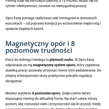
trening staje się bardziej przyjemny, a Ty możesz skupić się na
rytmie i efektywności, zamiast na niewygodnej pozycji.
Zipro Easy pomaga realizować cele treningowe w domowych
warunkach – od poprawy kondycji po wzmocnienie mięśni nóg i
spalanie zbędnych kalorii.
Magnetyczny opór i 8
poziomów trudności
Klucz do dobrego treningu to
płynność ruchu
. W Zipro Easy
odpowiada za nią
magnetyczny system oporu
, który zapewnia
stabilną pracę i pozwala utrzymać równy rytm pedałowania. Do
zmiany intensywności służy praktyczne pokrętło regulacji
obciążenia.
Możesz wybierać
8 poziomów oporu
, dzięki czemu łatwo
dopasujesz trening do aktualnej formy. Na start ustaw niższy
poziom, aby rozruszać ciało i przyzwyczaić się do pozycji. Kiedy