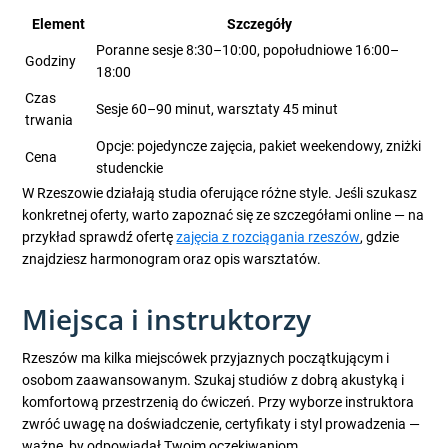
Element
Szczegóły
Poranne sesje 8:30–10:00, popołudniowe 16:00–
Godziny
18:00
Czas
Sesje 60–90 minut, warsztaty 45 minut
trwania
Opcje: pojedyncze zajęcia, pakiet weekendowy, zniżki
Cena
studenckie
W Rzeszowie działają studia oferujące różne style. Jeśli szukasz
konkretnej oferty, warto zapoznać się ze szczegółami online — na
przykład sprawdź ofertę
zajęcia z rozciągania rzeszów
, gdzie
znajdziesz harmonogram oraz opis warsztatów.
Miejsca i instruktorzy
Rzeszów ma kilka miejscówek przyjaznych początkującym i
osobom zaawansowanym. Szukaj studiów z dobrą akustyką i
komfortową przestrzenią do ćwiczeń. Przy wyborze instruktora
zwróć uwagę na doświadczenie, certyfikaty i styl prowadzenia —
ważne, by odpowiadał Twoim oczekiwaniom.