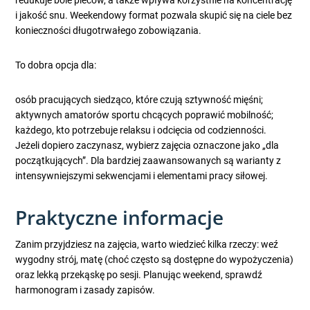
redukuje bóle pleców, a także wpływa korzystnie na koncentrację
i jakość snu. Weekendowy format pozwala skupić się na ciele bez
konieczności długotrwałego zobowiązania.
To dobra opcja dla:
osób pracujących siedząco, które czują sztywność mięśni;
aktywnych amatorów sportu chcących poprawić mobilność;
każdego, kto potrzebuje relaksu i odcięcia od codzienności.
Jeżeli dopiero zaczynasz, wybierz zajęcia oznaczone jako „dla
początkujących”. Dla bardziej zaawansowanych są warianty z
intensywniejszymi sekwencjami i elementami pracy siłowej.
Praktyczne informacje
Zanim przyjdziesz na zajęcia, warto wiedzieć kilka rzeczy: weź
wygodny strój, matę (choć często są dostępne do wypożyczenia)
oraz lekką przekąskę po sesji. Planując weekend, sprawdź
harmonogram i zasady zapisów.