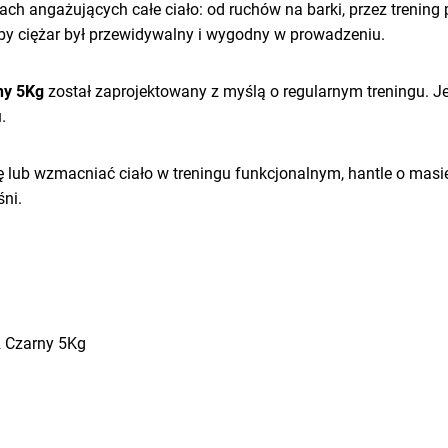
ch angażujących całe ciało: od ruchów na barki, przez trening
 aby ciężar był przewidywalny i wygodny w prowadzeniu.
ny 5Kg
został zaprojektowany z myślą o regularnym treningu. J
.
kę lub wzmacniać ciało w treningu funkcjonalnym, hantle o mas
śni.
2 Czarny 5Kg