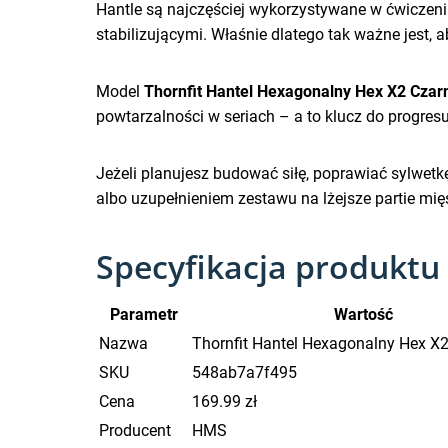
Hantle są najczęściej wykorzystywane w ćwiczenia
stabilizującymi. Właśnie dlatego tak ważne jest,
Model
Thornfit Hantel Hexagonalny Hex X2 Czar
powtarzalności w seriach – a to klucz do progresu
Jeżeli planujesz budować siłę, poprawiać sylwet
albo uzupełnieniem zestawu na lżejsze partie mię
Specyfikacja produktu
Parametr
Wartość
Nazwa
Thornfit Hantel Hexagonalny Hex X
SKU
548ab7a7f495
Cena
169.99 zł
Producent
HMS