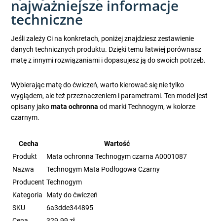
najważniejsze informacje
techniczne
Jeśli zależy Ci na konkretach, poniżej znajdziesz zestawienie
danych technicznych produktu. Dzięki temu łatwiej porównasz
matę z innymi rozwiązaniami i dopasujesz ją do swoich potrzeb.
Wybierając matę do ćwiczeń, warto kierować się nie tylko
wyglądem, ale też przeznaczeniem i parametrami. Ten model jest
opisany jako
mata ochronna
od marki Technogym, w kolorze
czarnym.
Cecha
Wartość
Produkt
Mata ochronna Technogym czarna A0001087
Nazwa
Technogym Mata Podłogowa Czarny
Producent
Technogym
Kategoria
Maty do ćwiczeń
SKU
6a3dde344895
Cena
329.99 zł