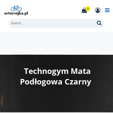
Skip
to
0
content
Men
Search
Technogym Mata
Podłogowa Czarny