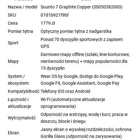
Nazwa / model
Suunto 7 Graphite Copper (SS050382000)
SKU
07d1b921f9bf
Cena
1779 zł
Pomiar tętna
Optyczny pomiar tętna z nadgarstka
Ponad 70 dyscyplin sportowych z zapisem
Sport
GPS
Darmowe mapy offline (szlaki, linie konturowe,
Mapy
nierówności terenu) + mapy popularności dla
15 dyscyplin
System /
Wear OS by Google, dostęp do Google Play,
ekosystem
Google Fit, Google Assistant, Google Pay
Kompatybilność
Telefony iOS oraz Android
Łączność i
Wi‑Fi (automatyczne aktualizacje
aktualizacje
oprogramowania)
Odporność na wstrząsy, wodę i kurz; praca w
Wytrzymałość
deszczu, błocie i śniegu
Jasny ekran o wysokiej rozdzielczości, ochrona
Ekran
Gorilla Glass (odporność na zarysowania)