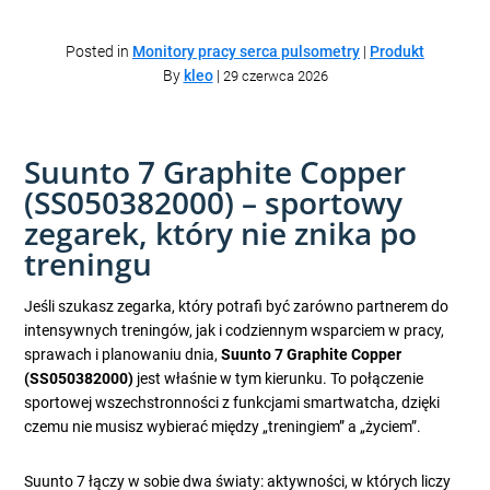
Posted in
Monitory pracy serca pulsometry
|
Produkt
By
kleo
|
29 czerwca 2026
Suunto 7 Graphite Copper
(SS050382000) – sportowy
zegarek, który nie znika po
treningu
Jeśli szukasz zegarka, który potrafi być zarówno partnerem do
intensywnych treningów, jak i codziennym wsparciem w pracy,
sprawach i planowaniu dnia,
Suunto 7 Graphite Copper
(SS050382000)
jest właśnie w tym kierunku. To połączenie
sportowej wszechstronności z funkcjami smartwatcha, dzięki
czemu nie musisz wybierać między „treningiem” a „życiem”.
Suunto 7 łączy w sobie dwa światy: aktywności, w których liczy