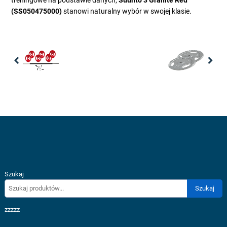
treningowe na podstawie danych,
Suunto 3 Granite Red
(SS050475000)
stanowi naturalny wybór w swojej klasie.
Previous
Nex
Szukaj
Szukaj
zzzzz