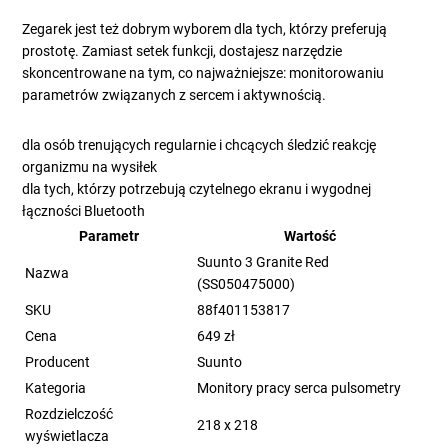
Zegarek jest też dobrym wyborem dla tych, którzy preferują
prostotę. Zamiast setek funkcji, dostajesz narzędzie
skoncentrowane na tym, co najważniejsze: monitorowaniu
parametrów związanych z sercem i aktywnością.
dla osób trenujących regularnie i chcących śledzić reakcję
organizmu na wysiłek
dla tych, którzy potrzebują czytelnego ekranu i wygodnej
łączności Bluetooth
Parametr
Wartość
Suunto 3 Granite Red
Nazwa
(SS050475000)
SKU
88f401153817
Cena
649 zł
Producent
Suunto
Kategoria
Monitory pracy serca pulsometry
Rozdzielczość
218 x 218
wyświetlacza