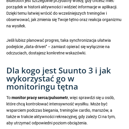
Bluetooth jest szczególnie przydatny wtedy, gdy chcesz mieć
porządek w historii aktywności i widzieć informacje w aplikacji.
Dzięki temu łatwiej wrócić do wcześniejszych treningów i
obserwować, jak zmienia się Twoje tętno oraz reakcja organizmu
na wysiłek.
Jeśli lubisz planować progres, taka synchronizacja ułatwia
podejście „data-driven” – zamiast opierać się wyłącznie na
odczuciach, dostajesz konkretne wskazówki.
Dla kogo jest Suunto 3 i jak
wykorzystać go w
monitoringu tętna
To
monitor pracy serca/pulsometr
, więc sprawdzi się u osób,
które chcą kontrolować intensywność wysiłku. Może być
wsparciem podczas biegania, treningów cardio, marszów, a
także w trakcie aktywności rekreacyjnej, gdy zależy Ci na tym,
aby utrzymać odpowiedni poziom obciążenia.