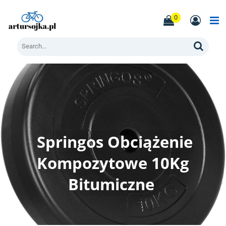
Skip
to
0
content
Men
Search
Springos Obciążenie
Kompozytowe 10Kg
Bitumiczne