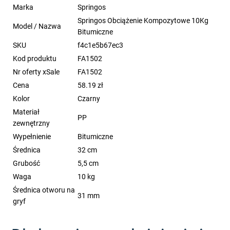
Marka
Springos
Springos Obciążenie Kompozytowe 10Kg
Model / Nazwa
Bitumiczne
SKU
f4c1e5b67ec3
Kod produktu
FA1502
Nr oferty xSale
FA1502
Cena
58.19 zł
Kolor
Czarny
Materiał
PP
zewnętrzny
Wypełnienie
Bitumiczne
Średnica
32 cm
Grubość
5,5 cm
Waga
10 kg
Średnica otworu na
31 mm
gryf