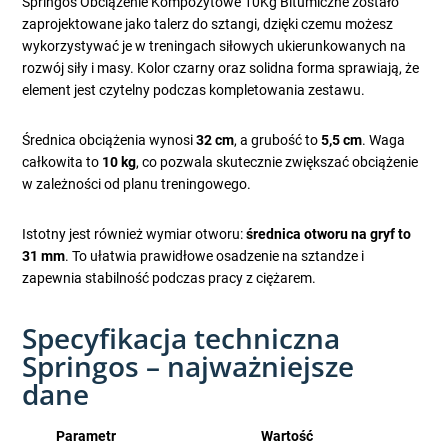
Springos Obciążenie Kompozytowe 10Kg Bitumiczne zostało
zaprojektowane jako talerz do sztangi, dzięki czemu możesz
wykorzystywać je w treningach siłowych ukierunkowanych na
rozwój siły i masy. Kolor czarny oraz solidna forma sprawiają, że
element jest czytelny podczas kompletowania zestawu.
Średnica obciążenia wynosi
32 cm
, a grubość to
5,5 cm
. Waga
całkowita to
10 kg
, co pozwala skutecznie zwiększać obciążenie
w zależności od planu treningowego.
Istotny jest również wymiar otworu:
średnica otworu na gryf to
31 mm
. To ułatwia prawidłowe osadzenie na sztandze i
zapewnia stabilność podczas pracy z ciężarem.
Specyfikacja techniczna
Springos – najważniejsze
dane
Parametr
Wartość