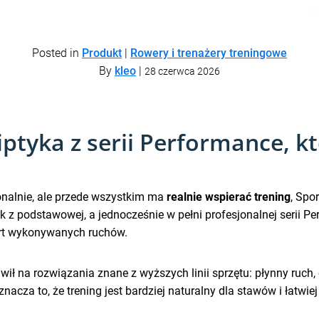
Posted in
Produkt
|
Rowery i trenażery treningowe
By
kleo
|
28 czerwca 2026
iptyka z serii Performance, kt
onalnie, ale przede wszystkim ma
realnie wspierać trening
, Spo
z podstawowej, a jednocześnie w pełni profesjonalnej serii Per
ort wykonywanych ruchów.
wił na rozwiązania znane z wyższych linii sprzętu: płynny ruch
acza to, że trening jest bardziej naturalny dla stawów i łatwi