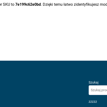
er SKU to
7e199c62e0bd
. Dzięki temu łatwo zidentyfikujesz m
Szukaj
zzzzz