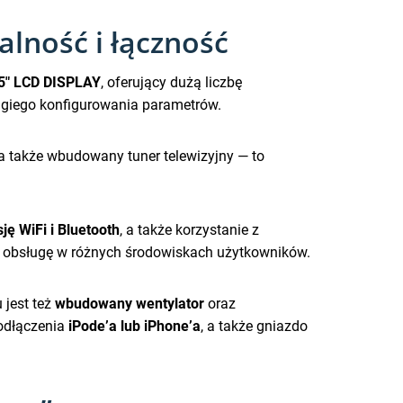
lność i łączność
5″ LCD DISPLAY
, oferujący dużą liczbę
ługiego konfigurowania parametrów.
a także wbudowany tuner telewizyjny — to
ę WiFi i Bluetooth
, a także korzystanie z
ia obsługę w różnych środowiskach użytkowników.
 jest też
wbudowany wentylator
oraz
podłączenia
iPode’a lub iPhone’a
, a także gniazdo