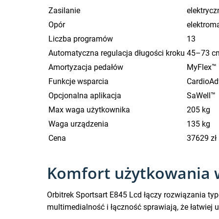
Zasilanie
elektryc
Opór
elektrom
Liczba programów
13
Automatyczna regulacja długości kroku
45–73 c
Amortyzacja pedałów
MyFlex™
Funkcje wsparcia
CardioAd
Opcjonalna aplikacja
SaWell™
Max waga użytkownika
205 kg
Waga urządzenia
135 kg
Cena
37629 zł
Komfort użytkowania w
Orbitrek Sportsart E845 Lcd łączy rozwiązania typ
multimedialność i łączność sprawiają, że łatwie