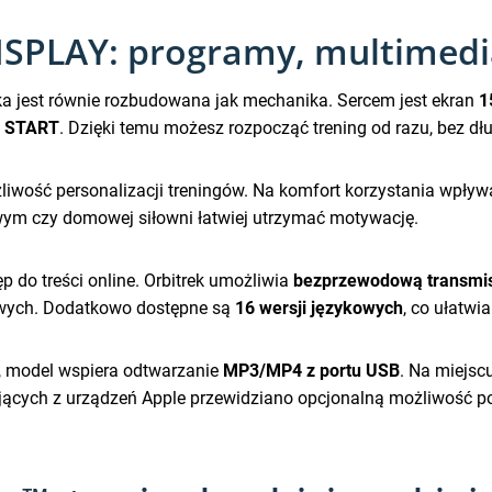
ISPLAY: programy, multimedia
nika jest równie rozbudowana jak mechanika. Sercem jest ekran
1
 START
. Dzięki temu możesz rozpocząć trening od razu, bez d
iwość personalizacji treningów. Na komfort korzystania wpływ
owym czy domowej siłowni łatwiej utrzymać motywację.
p do treści online. Orbitrek umożliwia
bezprzewodową transmisj
iowych. Dodatkowo dostępne są
16 wersji językowych
, co ułatw
i, model wspiera odtwarzanie
MP3/MP4 z portu USB
. Na miejscu
ających z urządzeń Apple przewidziano opcjonalną możliwość 