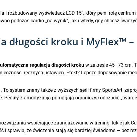
a i rozbudowany wyświetlacz LCD 15″, który pełni rolę centrum
wno podczas cardio „na wynik”, jak i wtedy, gdy chcesz ćwiczy
 długości kroku i MyFlex™ – 
utomatyczna regulacja długości kroku
w zakresie 45–73 cm. 
konieczności ręcznych ustawień. Efekt? Lepsze dopasowanie mec
™
. To system znany także z wyższych serii firmy SportsArt, zap
. Pedały z amortyzacją pomagają ograniczyć odczucie „twardego
rozwiązania wspierające zaangażowanie w trening, takie jak Car
i sprawia, że ćwiczenia stają się bardziej świadome — bez r