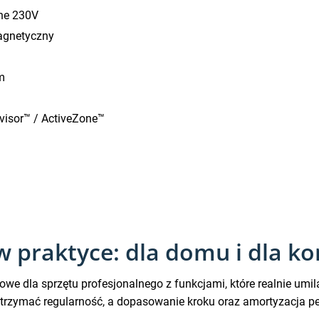
zne 230V
agnetyczny
m
visor™ / ActiveZone™
 praktyce: dla domu i dla ko
owe dla sprzętu profesjonalnego z funkcjami, które realnie umi
j utrzymać regularność, a dopasowanie kroku oraz amortyzacja