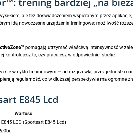
r™: trening bardziej „na bież
o wysiłkiem, ale też doświadczeniem wspieranym przez aplikacj
którym idą nowoczesne urządzenia treningowe: możliwość rozsze
ctiveZone™
pomagają utrzymać właściwą intensywność w zależn
iej kontrolujesz to, czy pracujesz w odpowiedniej strefie.
za się w cyklu treningowym — od rozgrzewki, przez jednostki ca
pierają regularność, co w dłuższej perspektywie ma ogromne zn
sart E845 Lcd
Wartość
t E845 LCD (Sportsart E845 Lcd)
2e0bd