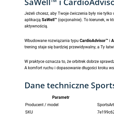
SaWell™ i CardioAdviso
Jeżeli chcesz, aby Twoje ćwiczenia były nie tylk
aplikacją
SaWell™
(opcjonalnie). To kierunek, w 
aktywnością.
Wbudowane rozwiązania typu
CardioAdvisor™
i
A
trening staje się bardziej przewidywalny, a Ty łatw
W praktyce oznacza to, że orbitrek dobrze sprawd
A komfort ruchu i dopasowanie długości kroku ws
Dane techniczne Sport
Parametr
Producent / model
SportsAr
SKU
7e199c6