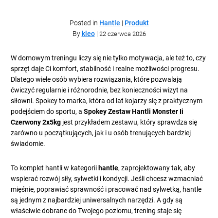
Posted in
Hantle
|
Produkt
By
kleo
|
22 czerwca 2026
W domowym treningu liczy się nie tylko motywacja, ale też to, czy
sprzęt daje Ci komfort, stabilność i realne możliwości progresu.
Dlatego wiele osób wybiera rozwiązania, które pozwalają
ćwiczyć regularnie i różnorodnie, bez konieczności wizyt na
siłowni. Spokey to marka, która od lat kojarzy się z praktycznym
podejściem do sportu, a
Spokey Zestaw Hantli Monster Ii
Czerwony 2x5kg
jest przykładem zestawu, który sprawdza się
zarówno u początkujących, jak i u osób trenujących bardziej
świadomie.
To komplet hantli w kategorii
hantle
, zaprojektowany tak, aby
wspierać rozwój siły, sylwetki i kondycji. Jeśli chcesz wzmacniać
mięśnie, poprawiać sprawność i pracować nad sylwetką, hantle
są jednym z najbardziej uniwersalnych narzędzi. A gdy są
właściwie dobrane do Twojego poziomu, trening staje się