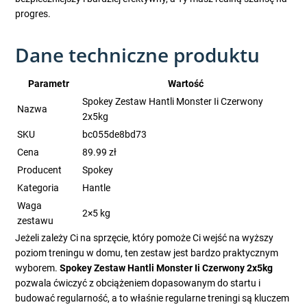
progres.
Dane techniczne produktu
Parametr
Wartość
Spokey Zestaw Hantli Monster Ii Czerwony
Nazwa
2x5kg
SKU
bc055de8bd73
Cena
89.99 zł
Producent
Spokey
Kategoria
Hantle
Waga
2×5 kg
zestawu
Jeżeli zależy Ci na sprzęcie, który pomoże Ci wejść na wyższy
poziom treningu w domu, ten zestaw jest bardzo praktycznym
wyborem.
Spokey Zestaw Hantli Monster Ii Czerwony 2x5kg
pozwala ćwiczyć z obciążeniem dopasowanym do startu i
budować regularność, a to właśnie regularne treningi są kluczem