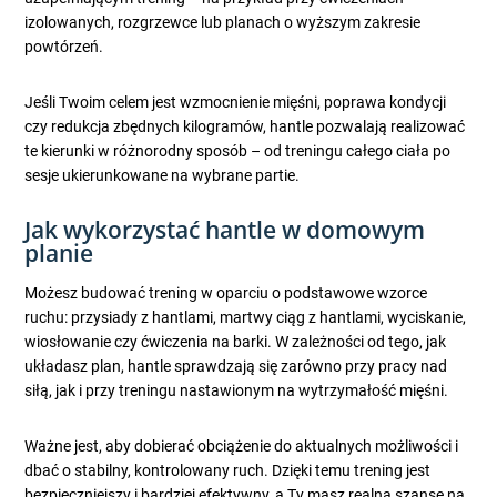
izolowanych, rozgrzewce lub planach o wyższym zakresie
powtórzeń.
Jeśli Twoim celem jest wzmocnienie mięśni, poprawa kondycji
czy redukcja zbędnych kilogramów, hantle pozwalają realizować
te kierunki w różnorodny sposób – od treningu całego ciała po
sesje ukierunkowane na wybrane partie.
Jak wykorzystać hantle w domowym
planie
Możesz budować trening w oparciu o podstawowe wzorce
ruchu: przysiady z hantlami, martwy ciąg z hantlami, wyciskanie,
wiosłowanie czy ćwiczenia na barki. W zależności od tego, jak
układasz plan, hantle sprawdzają się zarówno przy pracy nad
siłą, jak i przy treningu nastawionym na wytrzymałość mięśni.
Ważne jest, aby dobierać obciążenie do aktualnych możliwości i
dbać o stabilny, kontrolowany ruch. Dzięki temu trening jest
bezpieczniejszy i bardziej efektywny, a Ty masz realną szansę na