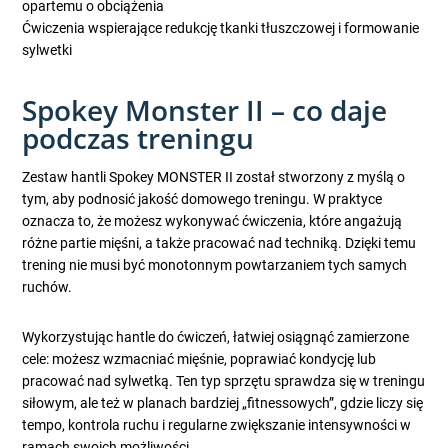
opartemu o obciążenia
Ćwiczenia wspierające redukcję tkanki tłuszczowej i formowanie
sylwetki
Spokey Monster II – co daje
podczas treningu
Zestaw hantli Spokey MONSTER II został stworzony z myślą o
tym, aby podnosić jakość domowego treningu. W praktyce
oznacza to, że możesz wykonywać ćwiczenia, które angażują
różne partie mięśni, a także pracować nad techniką. Dzięki temu
trening nie musi być monotonnym powtarzaniem tych samych
ruchów.
Wykorzystując hantle do ćwiczeń, łatwiej osiągnąć zamierzone
cele: możesz wzmacniać mięśnie, poprawiać kondycję lub
pracować nad sylwetką. Ten typ sprzętu sprawdza się w treningu
siłowym, ale też w planach bardziej „fitnessowych”, gdzie liczy się
tempo, kontrola ruchu i regularne zwiększanie intensywności w
ramach swoich możliwości.