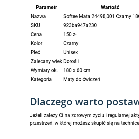
Parametr
Wartość
Nazwa
Softee Mata 24498,001 Czarny 1
SKU
923ba947a230
Cena
150 zł
Kolor
Czarny
Płeć
Unisex
Zalecany wiek
Dorośli
Wymiary ok.
180 x 60 cm
Kategoria
Maty do ćwiczeń
Dlaczego warto postaw
Jeżeli zależy Ci na zdrowym życiu i regularnej
przestrzeń, w której możesz skupić się na techn