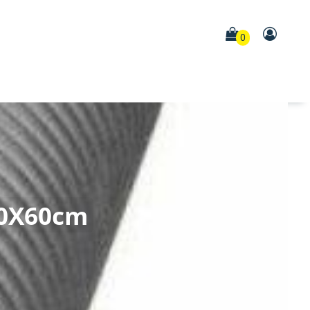
0
80X60cm