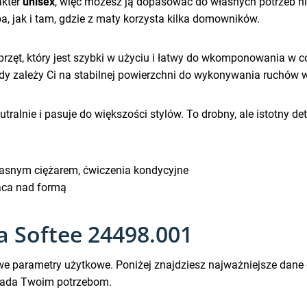
akter
unisex
, więc możesz ją dopasować do własnych potrzeb nie
ba, jak i tam, gdzie z maty korzysta kilka domowników.
przęt, który jest szybki w użyciu i łatwy do wkomponowania w 
y zależy Ci na stabilnej powierzchni do wykonywania ruchów 
tralnie i pasuje do większości stylów. To drobny, ale istotny det
własnym ciężarem, ćwiczenia kondycyjne
aca nad formą
a Softee 24498.001
we parametry użytkowe. Poniżej znajdziesz najważniejsze dane
owiada Twoim potrzebom.