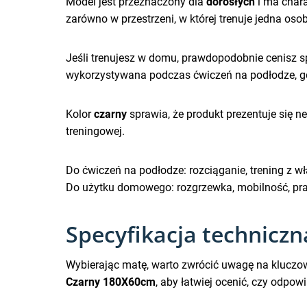
Model jest przeznaczony dla
dorosłych
i ma char
zarówno w przestrzeni, w której trenuje jedna oso
Jeśli trenujesz w domu, prawdopodobnie cenisz s
wykorzystywana podczas ćwiczeń na podłodze, gd
Kolor
czarny
sprawia, że produkt prezentuje się neu
treningowej.
Do ćwiczeń na podłodze: rozciąganie, trening z 
Do użytku domowego: rozgrzewka, mobilność, pr
Specyfikacja techniczn
Wybierając matę, warto zwrócić uwagę na kluczo
Czarny 180X60cm
, aby łatwiej ocenić, czy odp