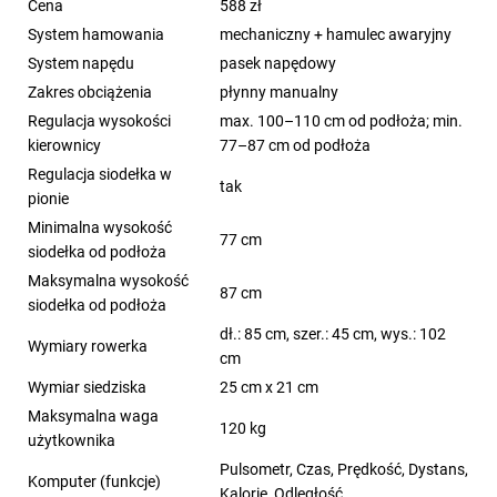
Cena
588 zł
System hamowania
mechaniczny + hamulec awaryjny
System napędu
pasek napędowy
Zakres obciążenia
płynny manualny
Regulacja wysokości
max. 100–110 cm od podłoża; min.
kierownicy
77–87 cm od podłoża
Regulacja siodełka w
tak
pionie
Minimalna wysokość
77 cm
siodełka od podłoża
Maksymalna wysokość
87 cm
siodełka od podłoża
dł.: 85 cm, szer.: 45 cm, wys.: 102
Wymiary rowerka
cm
Wymiar siedziska
25 cm x 21 cm
Maksymalna waga
120 kg
użytkownika
Pulsometr, Czas, Prędkość, Dystans,
Komputer (funkcje)
Kalorie, Odległość