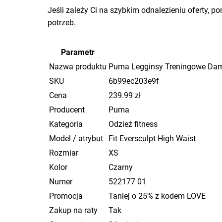
Jeśli zależy Ci na szybkim odnalezieniu oferty, p
potrzeb.
Parametr
Nazwa produktu
Puma Legginsy Treningowe Dams
SKU
6b99ec203e9f
Cena
239.99 zł
Producent
Puma
Kategoria
Odzież fitness
Model / atrybut
Fit Eversculpt High Waist
Rozmiar
XS
Kolor
Czarny
Numer
522177 01
Promocja
Taniej o 25% z kodem LOVE
Zakup na raty
Tak