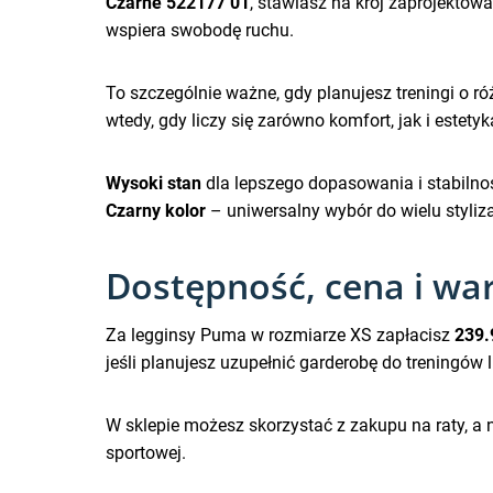
Czarne 522177 01
, stawiasz na krój zaprojektow
wspiera swobodę ruchu.
To szczególnie ważne, gdy planujesz treningi o r
wtedy, gdy liczy się zarówno komfort, jak i estetyk
Wysoki stan
dla lepszego dopasowania i stabilno
Czarny kolor
– uniwersalny wybór do wielu styliz
Dostępność, cena i wa
Za legginsy Puma w rozmiarze XS zapłacisz
239.
jeśli planujesz uzupełnić garderobę do treningów
W sklepie możesz skorzystać z zakupu na raty, a 
sportowej.