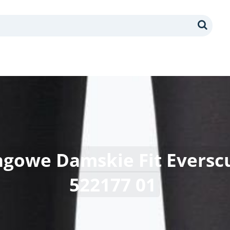
Search
gowe Damskie Fit Everscu
522177 01