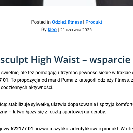
Posted in
Odzież fitness
|
Produkt
By
kleo
|
21 czerwca 2026
sculpt High Waist – wsparcie
ą świetnie, ale też pomagają utrzymać pewność siebie w trakcie 
7 01
. To propozycja od marki Puma z kategorii odzieży fitness,
as codziennych aktywności.
óżnicę: stabilizuje sylwetkę, ułatwia dopasowanie i sprzyja komf
czny – łatwo łączy się z resztą sportowej garderoby.
ogowy
522177 01
pozwala szybko zidentyfikować produkt. W ofer