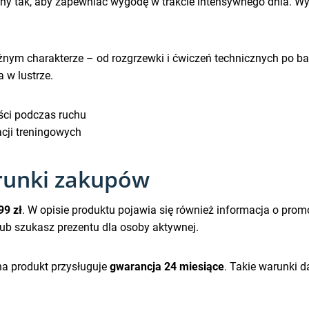
any tak, aby zapewniać wygodę w trakcie intensywnego dnia. Wy
óżnym charakterze – od rozgrzewki i ćwiczeń technicznych po b
a w lustrze.
ści podczas ruchu
acji treningowych
runki zakupów
99 zł
. W opisie produktu pojawia się również informacja o prom
 lub szukasz prezentu dla osoby aktywnej.
na produkt przysługuje
gwarancja 24 miesiące
. Takie warunki 