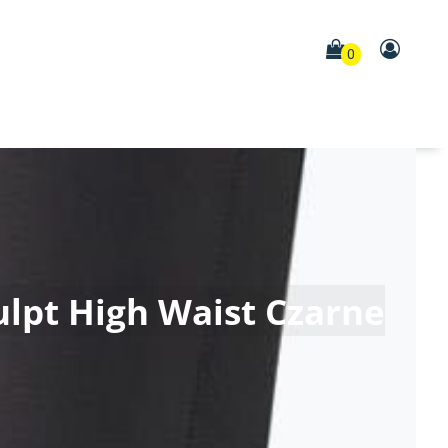
0
lpt High Waist Czarne