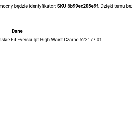
omocny będzie identyfikator:
SKU 6b99ec203e9f
. Dzięki temu b
Dane
kie Fit Eversculpt High Waist Czarne 522177 01