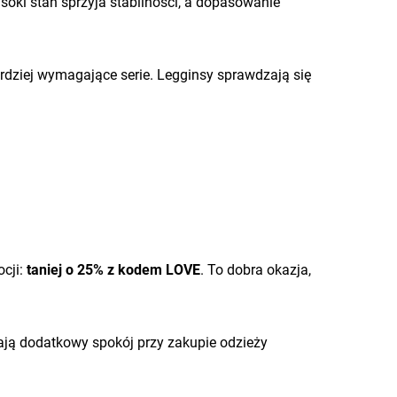
soki stan sprzyja stabilności, a dopasowanie
ardziej wymagające serie. Legginsy sprawdzają się
ocji:
taniej o 25% z kodem LOVE
. To dobra okazja,
dają dodatkowy spokój przy zakupie odzieży