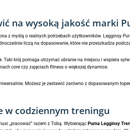
wić na wysoką jakość marki 
zona z myślą o realnych potrzebach użytkowników. Legginsy Pum
ednocześnie liczą na dopasowanie, które nie przeszkadza podcza
n
. Taki krój pomaga utrzymać ubranie na miejscu i wspiera syl
iach core czy zajęciach fitness o większej dynamice.
 uniwersalnie. Możesz je zestawić zarówno z dopasowanym topem
e w codziennym treningu
 musi „pracować” razem z Tobą. Wybierając
Puma Legginsy Tren