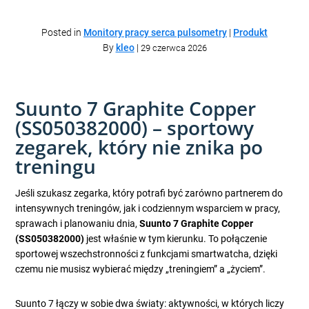
Posted in
Monitory pracy serca pulsometry
|
Produkt
By
kleo
|
29 czerwca 2026
Suunto 7 Graphite Copper
(SS050382000) – sportowy
zegarek, który nie znika po
treningu
Jeśli szukasz zegarka, który potrafi być zarówno partnerem do
intensywnych treningów, jak i codziennym wsparciem w pracy,
sprawach i planowaniu dnia,
Suunto 7 Graphite Copper
(SS050382000)
jest właśnie w tym kierunku. To połączenie
sportowej wszechstronności z funkcjami smartwatcha, dzięki
czemu nie musisz wybierać między „treningiem” a „życiem”.
Suunto 7 łączy w sobie dwa światy: aktywności, w których liczy