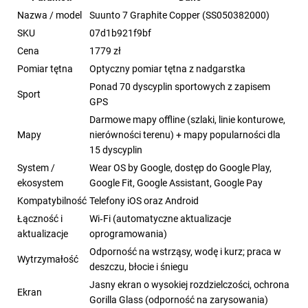
Nazwa / model
Suunto 7 Graphite Copper (SS050382000)
SKU
07d1b921f9bf
Cena
1779 zł
Pomiar tętna
Optyczny pomiar tętna z nadgarstka
Ponad 70 dyscyplin sportowych z zapisem
Sport
GPS
Darmowe mapy offline (szlaki, linie konturowe,
Mapy
nierówności terenu) + mapy popularności dla
15 dyscyplin
System /
Wear OS by Google, dostęp do Google Play,
ekosystem
Google Fit, Google Assistant, Google Pay
Kompatybilność
Telefony iOS oraz Android
Łączność i
Wi‑Fi (automatyczne aktualizacje
aktualizacje
oprogramowania)
Odporność na wstrząsy, wodę i kurz; praca w
Wytrzymałość
deszczu, błocie i śniegu
Jasny ekran o wysokiej rozdzielczości, ochrona
Ekran
Gorilla Glass (odporność na zarysowania)