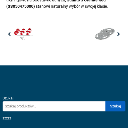
treningowe na podstawie danych,
Suunto 3 Granite Red
(SS050475000)
stanowi naturalny wybór w swojej klasie.
Previous
Nex
Szukaj
Szukaj
zzzzz