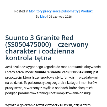
Posted in
Monitory pracy serca pulsometry
|
Produkt
By
kleo
|
26 czerwca 2026
Suunto 3 Granite Red
(SS050475000) – czerwony
charakter i codzienna
kontrola tętna
Jeśli szukasz wygodnego zegarka do monitorowania aktywności
i pracy serca, model
Suunto 3 Granite Red (SS050475000)
jest
propozycją, która łączy sportowy styl z funkcjami przydatnymi
na co dzień. To pulsometryczny zegarek z kategorii monitorów
pracy serca, stworzony z myślą o osobach, które chcą mieć
podgląd parametrów treningu bez komplikowania obsługi.
Wyróżnia go ekran o rozdzielczości
218 x 218
, dzięki czemu