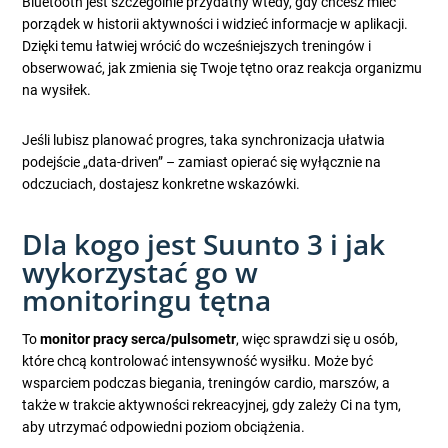
Bluetooth jest szczególnie przydatny wtedy, gdy chcesz mieć
porządek w historii aktywności i widzieć informacje w aplikacji.
Dzięki temu łatwiej wrócić do wcześniejszych treningów i
obserwować, jak zmienia się Twoje tętno oraz reakcja organizmu
na wysiłek.
Jeśli lubisz planować progres, taka synchronizacja ułatwia
podejście „data-driven” – zamiast opierać się wyłącznie na
odczuciach, dostajesz konkretne wskazówki.
Dla kogo jest Suunto 3 i jak
wykorzystać go w
monitoringu tętna
To
monitor pracy serca/pulsometr
, więc sprawdzi się u osób,
które chcą kontrolować intensywność wysiłku. Może być
wsparciem podczas biegania, treningów cardio, marszów, a
także w trakcie aktywności rekreacyjnej, gdy zależy Ci na tym,
aby utrzymać odpowiedni poziom obciążenia.