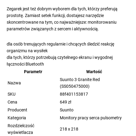
Zegarek jest też dobrym wyborem dla tych, którzy preferują
prostotę. Zamiast setek funkcji, dostajesz narzędzie
skoncentrowane na tym, co najważniejsze: monitorowaniu
parametrów związanych z sercem i aktywnością.
dla osób trenujących regularnie i chcących śledzić reakcję
organizmu na wysiłek
dla tych, którzy potrzebują czytelnego ekranu i wygodnej
łączności Bluetooth
Parametr
Wartość
Suunto 3 Granite Red
Nazwa
(SS050475000)
SKU
88f401153817
Cena
649 zł
Producent
Suunto
Kategoria
Monitory pracy serca pulsometry
Rozdzielczość
218 x 218
wyświetlacza