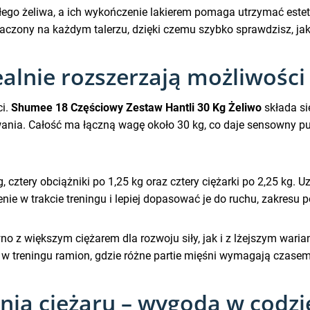
łego żeliwa, a ich wykończenie lakierem pomaga utrzymać este
czony na każdym talerzu, dzięki czemu szybko sprawdzisz, jaki
alnie rozszerzają możliwości
ci.
Shumee 18 Częściowy Zestaw Hantli 30 Kg Żeliwo
składa si
nia. Całość ma łączną wagę około 30 kg, co daje sensowny pun
 cztery obciążniki po 1,25 kg oraz cztery ciężarki po 2,25 kg. 
e w trakcie treningu i lepiej dopasować je do ruchu, zakresu 
z większym ciężarem dla rozwoju siły, jak i z lżejszym wariante
e w treningu ramion, gdzie różne partie mięśni wymagają czasem
czenia ciężaru – wygoda w cod