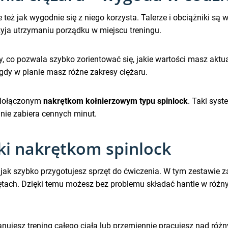
 ale też jak wygodnie się z niego korzysta. Talerze i obciążniki s
zyja utrzymaniu porządku w miejscu treningu.
y, co pozwala szybko zorientować się, jakie wartości masz akt
 gdy w planie masz różne zakresy ciężaru.
i dołączonym
nakrętkom kołnierzowym typu spinlock
. Taki sys
 nie zabiera cennych minut.
ki nakrętkom spinlock
jak szybko przygotujesz sprzęt do ćwiczenia. W tym zestawie z
ętach. Dzięki temu możesz bez problemu składać hantle w różn
anujesz trening całego ciała lub przemiennie pracujesz nad róż