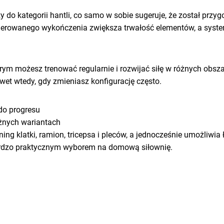
ży do kategorii hantli, co samo w sobie sugeruje, że został pr
kierowanego wykończenia zwiększa trwałość elementów, a syste
órym możesz trenować regularnie i rozwijać siłę w różnych obsz
awet wtedy, gdy zmieniasz konfigurację często.
do progresu
żnych wariantach
ening klatki, ramion, tricepsa i pleców, a jednocześnie umożliwi
rdzo praktycznym wyborem na domową siłownię.