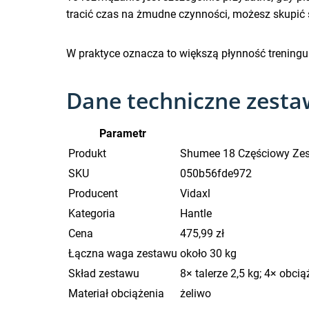
tracić czas na żmudne czynności, możesz skupić
W praktyce oznacza to większą płynność treningu i 
Dane techniczne zest
Parametr
Produkt
Shumee 18 Częściowy Zest
SKU
050b56fde972
Producent
Vidaxl
Kategoria
Hantle
Cena
475,99 zł
Łączna waga zestawu
około 30 kg
Skład zestawu
8× talerze 2,5 kg; 4× obcią
Materiał obciążenia
żeliwo