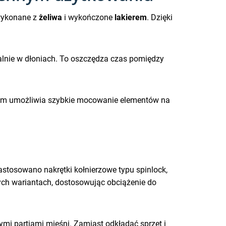
ą wykonane z
żeliwa
i wykończone
lakierem
. Dzięki
ualnie w dłoniach. To oszczędza czas pomiędzy
tem umożliwia szybkie mocowanie elementów na
astosowano nakrętki kołnierzowe typu spinlock,
ych wariantach, dostosowując obciążenie do
nymi partiami mięśni. Zamiast odkładać sprzęt i