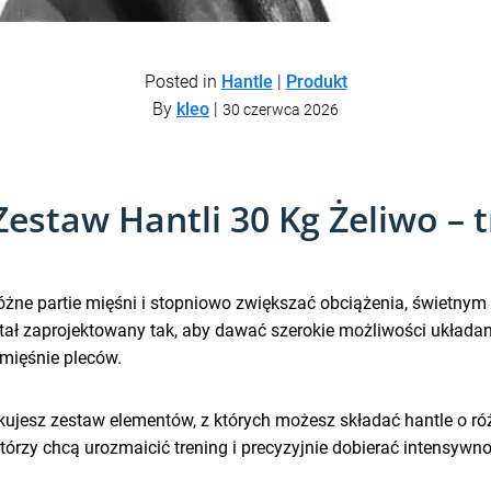
Posted in
Hantle
|
Produkt
By
kleo
|
30 czerwca 2026
estaw Hantli 30 Kg Żeliwo – 
 różne partie mięśni i stopniowo zwiększać obciążenia, świetn
ał zaprojektowany tak, aby dawać szerokie możliwości układan
i mięśnie pleców.
kujesz zestaw elementów, z których możesz składać hantle o r
którzy chcą urozmaicić trening i precyzyjnie dobierać intensyw