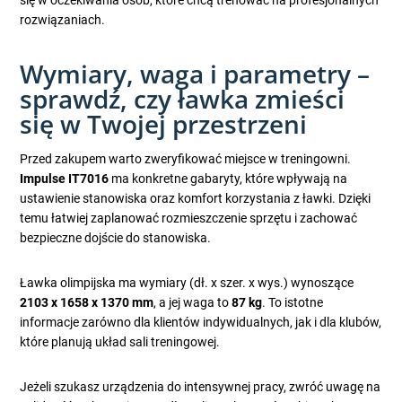
się w oczekiwania osób, które chcą trenować na profesjonalnych
rozwiązaniach.
Wymiary, waga i parametry –
sprawdź, czy ławka zmieści
się w Twojej przestrzeni
Przed zakupem warto zweryfikować miejsce w treningowni.
Impulse IT7016
ma konkretne gabaryty, które wpływają na
ustawienie stanowiska oraz komfort korzystania z ławki. Dzięki
temu łatwiej zaplanować rozmieszczenie sprzętu i zachować
bezpieczne dojście do stanowiska.
Ławka olimpijska ma wymiary (dł. x szer. x wys.) wynoszące
2103 x 1658 x 1370 mm
, a jej waga to
87 kg
. To istotne
informacje zarówno dla klientów indywidualnych, jak i dla klubów,
które planują układ sali treningowej.
Jeżeli szukasz urządzenia do intensywnej pracy, zwróć uwagę na