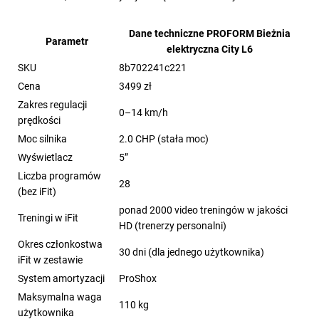
Dane techniczne PROFORM Bieżnia
Parametr
elektryczna City L6
SKU
8b702241c221
Cena
3499 zł
Zakres regulacji
0–14 km/h
prędkości
Moc silnika
2.0 CHP (stała moc)
Wyświetlacz
5”
Liczba programów
28
(bez iFit)
ponad 2000 video treningów w jakości
Treningi w iFit
HD (trenerzy personalni)
Okres członkostwa
30 dni (dla jednego użytkownika)
iFit w zestawie
System amortyzacji
ProShox
Maksymalna waga
110 kg
użytkownika