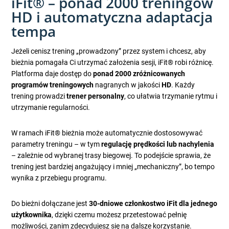
iFit® – ponad 2000 treningów
HD i automatyczna adaptacja
tempa
Jeżeli cenisz trening „prowadzony” przez system i chcesz, aby
bieżnia pomagała Ci utrzymać założenia sesji, iFit® robi różnicę.
Platforma daje dostęp do
ponad 2000 zróżnicowanych
programów treningowych
nagranych w jakości
HD
. Każdy
trening prowadzi
trener personalny
, co ułatwia trzymanie rytmu i
utrzymanie regularności.
W ramach iFit® bieżnia może automatycznie dostosowywać
parametry treningu – w tym
regulację prędkości lub nachylenia
– zależnie od wybranej trasy biegowej. To podejście sprawia, że
trening jest bardziej angażujący i mniej „mechaniczny”, bo tempo
wynika z przebiegu programu.
Do bieżni dołączane jest
30-dniowe członkostwo iFit dla jednego
użytkownika
, dzięki czemu możesz przetestować pełnię
możliwości, zanim zdecydujesz się na dalsze korzystanie.