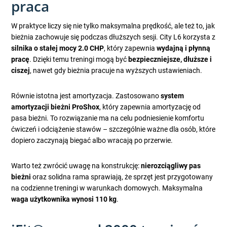
praca
W praktyce liczy się nie tylko maksymalna prędkość, ale też to, jak
bieżnia zachowuje się podczas dłuższych sesji. City L6 korzysta z
silnika o stałej mocy 2.0 CHP
, który zapewnia
wydajną i płynną
pracę
. Dzięki temu treningi mogą być
bezpieczniejsze, dłuższe i
ciszej
, nawet gdy bieżnia pracuje na wyższych ustawieniach.
Równie istotna jest amortyzacja. Zastosowano
system
amortyzacji bieżni ProShox
, który zapewnia amortyzację od
pasa bieżni. To rozwiązanie ma na celu podniesienie komfortu
ćwiczeń i odciążenie stawów – szczególnie ważne dla osób, które
dopiero zaczynają biegać albo wracają po przerwie.
Warto też zwrócić uwagę na konstrukcję:
nierozciągliwy pas
bieżni
oraz solidna rama sprawiają, że sprzęt jest przygotowany
na codzienne treningi w warunkach domowych. Maksymalna
waga użytkownika wynosi 110 kg
.