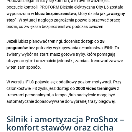
Podczas biegania liczy się komfort, ale równie ważne jest
poczucie kontroli. PROFORM Bieżnia elektryczna City L6 została
wyposażona w
klucz bezpieczeństwa
, który działa jak
„awaryjny
stop”
. W sytuacji nagłego zagrożenia pozwala przerwać pracę
bieżni, co zwiększa bezpieczeństwo podczas ćwiczeń.
Jeżeli lubisz planować treningi, docenisz dostęp do
28
programów
bez potrzeby wykupywania członkostwa iFit®. To
świetny wybór na start: masz gotowe tryby, które pomagają
utrzymać rytm i urozmaicić jednostki, zamiast trenować zawsze
w ten sam sposób.
W wersji z iFit® pojawia się dodatkowy poziom motywacji. Przy
członkostwie iFit zyskujesz dostęp do
2000 video treningów
z
trenerami personalnymi, a tempo i/lub nachylenie mogą być
automatycznie dopasowywane do wybranej trasy biegowej.
Silnik i amortyzacja ProShox –
komfort stawów oraz cicha