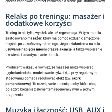
chcesz zachować komfort zarówno dla siebie, jak i domowników.
Relaks po treningu: masażer i
dodatkowe korzyści
Trening to nie tylko wysiłek, ale też regeneracja. W tym modelu
zastosowano
masaŻer
, który ma pomóc rozluźnić zmęczone
mięśnie po zakończonym treningu. Jego działanie ma na celu
usuwanie napięcia mięśni
oraz
relaksację
, a także wspieranie
ukrwienia i uelastycznianie tkanek.
Producent wskazuje również, że masażer może wspierać
ujędrnianie ciała i modelowanie sylwetki, a przy regularnym
stosowaniu pomaga redukować efekt tzw.
skórki
pomarańczowej
. To rozwiązanie docenią osoby, które chcą
połączyć bieganie z elementem regeneracyjnym w jednym
urządzeniu.
Muzyka i łączność: USB, AUX i