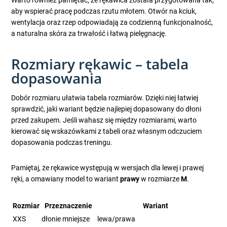
Warto również pamiętać, że rękawica została przygotowana tak,
aby wspierać pracę podczas rzutu młotem. Otwór na kciuk,
wentylacja oraz rzep odpowiadają za codzienną funkcjonalność,
a naturalna skóra za trwałość i łatwą pielęgnację.
Rozmiary rękawic – tabela
dopasowania
Dobór rozmiaru ułatwia tabela rozmiarów. Dzięki niej łatwiej
sprawdzić, jaki wariant będzie najlepiej dopasowany do dłoni
przed zakupem. Jeśli wahasz się między rozmiarami, warto
kierować się wskazówkami z tabeli oraz własnym odczuciem
dopasowania podczas treningu.
Pamiętaj, że rękawice występują w wersjach dla lewej i prawej
ręki, a omawiany model to wariant
prawy
w rozmiarze
M
.
Rozmiar
Przeznaczenie
Wariant
XXS
dłonie mniejsze
lewa/prawa