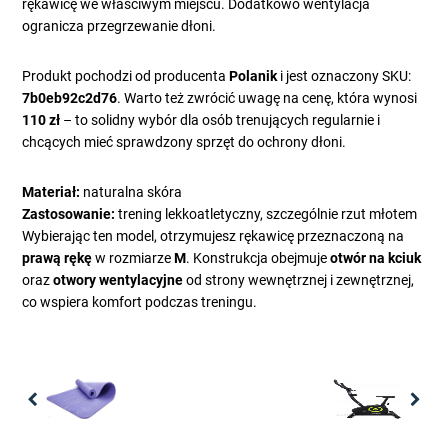
rękawicę we właściwym miejscu. Dodatkowo wentylacja
ogranicza przegrzewanie dłoni.
Produkt pochodzi od producenta
Polanik
i jest oznaczony SKU:
7b0eb92c2d76
. Warto też zwrócić uwagę na cenę, która wynosi
110 zł
– to solidny wybór dla osób trenujących regularnie i
chcących mieć sprawdzony sprzęt do ochrony dłoni.
Materiał:
naturalna skóra
Zastosowanie:
trening lekkoatletyczny, szczególnie rzut młotem
Wybierając ten model, otrzymujesz rękawicę przeznaczoną na
prawą rękę
w rozmiarze
M
. Konstrukcja obejmuje
otwór na kciuk
oraz
otwory wentylacyjne
od strony wewnętrznej i zewnętrznej,
co wspiera komfort podczas treningu.
Previous
Nex