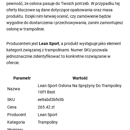
pewność, że osłona pasuje do Twoich potrzeb. W przypadku tej
oferty kluczowe są dane dotyczące opakowania oraz masa
produktu. Dzięki nim łatwiej ocenić, czy zamówienie będzie
wygodne do dostarczenia i przechowywania, zanim zamontujesz
osłonę w trampolinie.
Producentem jest
Lean Sport
, a produkt występuje jako element
kategorii związanej z trampolinami. Numer SKU pozwala
jednoznacznie zidentyfikować to konkretne rozwiązanie w
ofercie.
Parametr
Wartość
Lean Sport Osłona Na Sprężyny Do Trampoliny
Nazwa
16Ft Best
SKU
ee9abd3bfe3b
Cena
265.42 zł
Producent
Lean Sport
Kategoria
Trampoliny
Wymiary