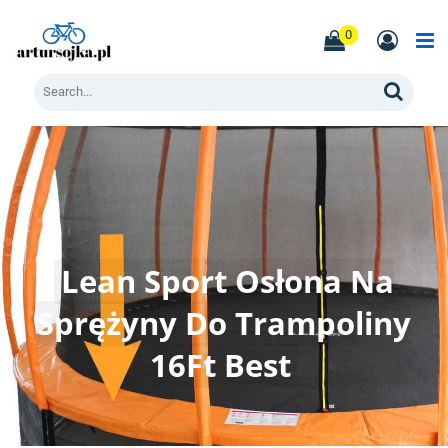
Skip
to
0
content
Men
Search
Lean Sport Osłona Na
Sprężyny Do Trampoliny
16Ft Best