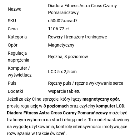
Diadora Fitness Astra Cross Czarny
Nazwa
Pomarańczowy
SKU
c50d02aaead7
Cena
1106.72 zł
Kategoria
Rowery i trenażery treningowe
Opór
Magnetyczny
Regulacja
Ręczna, 8 poziomów
naprężenia
Komputer /
LCD 5 x 2,5 cm
wyświetlacz
Puls
Ręczny puls / ręczne wykrywanie serca
Dodatki
Wsparcie tabletu
Jeżeli zależy Ci na sprzęcie, który łączy
magnetyczny opór
,
prostą regulację w
8 poziomach
oraz czytelny
komputer LCD
,
Diadora Fitness Astra Cross Czarny Pomarańczowy
może być
trafionym wyborem na start i długą metę. To model nastawiony
na wygodę użytkowania, kontrolę intensywności i motywujące
rozwiązania w trakcie ćwiczeń.