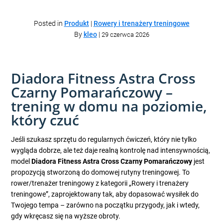
Posted in
Produkt
|
Rowery i trenażery treningowe
By
kleo
|
29 czerwca 2026
Diadora Fitness Astra Cross
Czarny Pomarańczowy –
trening w domu na poziomie,
który czuć
Jeśli szukasz sprzętu do regularnych ćwiczeń, który nie tylko
wygląda dobrze, ale też daje realną kontrolę nad intensywnością,
model
Diadora Fitness Astra Cross Czarny Pomarańczowy
jest
propozycją stworzoną do domowej rutyny treningowej. To
rower/trenażer treningowy z kategorii „Rowery i trenażery
treningowe”, zaprojektowany tak, aby dopasować wysiłek do
Twojego tempa – zarówno na początku przygody, jak i wtedy,
gdy wkręcasz się na wyższe obroty.