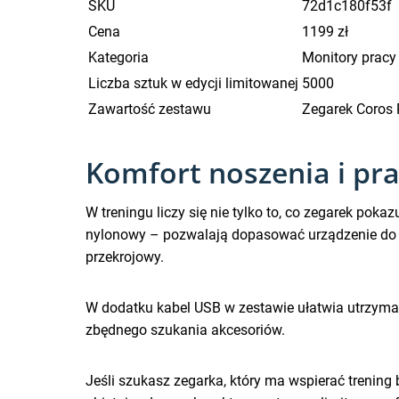
SKU
72d1c180f53f
Cena
1199 zł
Kategoria
Monitory pracy
Liczba sztuk w edycji limitowanej
5000
Zawartość zestawu
Zegarek Coros 
Komfort noszenia i pr
W treningu liczy się nie tylko to, co zegarek pokaz
nylonowy – pozwalają dopasować urządzenie do T
przekrojowy.
W dodatku kabel USB w zestawie ułatwia utrzymani
zbędnego szukania akcesoriów.
Jeśli szukasz zegarka, który ma wspierać trening b