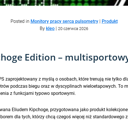
Posted in
Monitory pracy serca pulsometry
|
Produkt
By
kleo
|
20 czerwca 2026
choge Edition – multisportowy
PS zaprojektowany z myślą o osobach, które trenują nie tylko d
etrów podczas biegu oraz w dyscyplinach wieloetapowych. To m
zenia z funkcjami typowo sportowymi.
owana Eliudem Kipchoge, przygotowana jako produkt kolekcjoner
yborem dla tych, którzy chcą czegoś więcej niż standardowego 