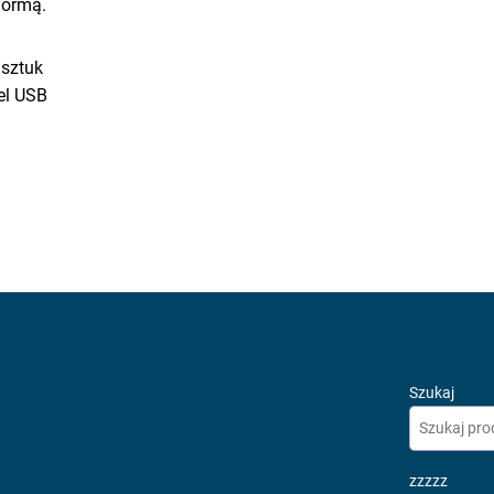
formą.
sztuk
el USB
Szukaj
zzzzz