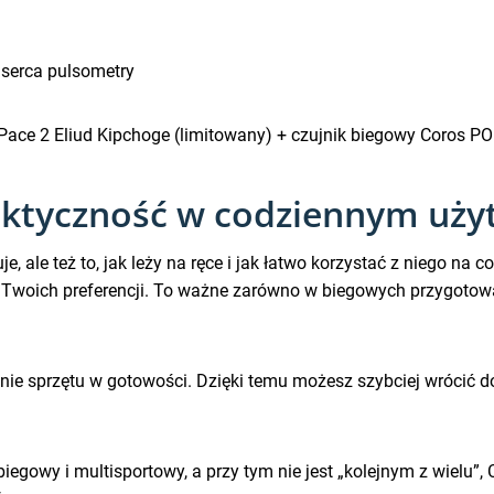
 serca pulsometry
Pace 2 Eliud Kipchoge (limitowany) + czujnik biegowy Coros POD
aktyczność w codziennym uż
uje, ale też to, jak leży na ręce i jak łatwo korzystać z niego n
woich preferencji. To ważne zarówno w biegowych przygotowani
e sprzętu w gotowości. Dzięki temu możesz szybciej wrócić do r
iegowy i multisportowy, a przy tym nie jest „kolejnym z wielu”,