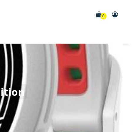
0
ition