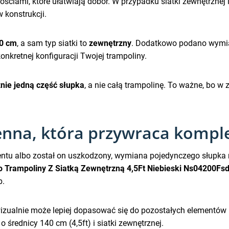
ościami, które ułatwiają dobór. W przypadku siatki zewnętrznej
 konstrukcji.
50 cm
, a sam typ siatki to
zewnętrzny
. Dodatkowo podano wymi
kretnej konfiguracji Twojej trampoliny.
nie jedną część słupka
, a nie całą trampolinę. To ważne, bo 
enna, która przywraca komple
ementu albo został on uszkodzony, wymiana pojedynczego słup
o Trampoliny Z Siatką Zewnętrzną 4,5Ft Niebieski Ns04200Fs
b.
wizualnie może lepiej dopasować się do pozostałych elementów 
średnicy 140 cm (4,5ft) i siatki zewnętrznej.