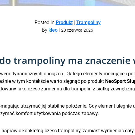
Posted in
Produkt
|
Trampoliny
By
kleo
|
20 czerwca 2026
 do trampoliny ma znaczenie 
pływem dynamicznych obciążeń. Dlatego elementy mocujące i po
łaśnie w tym kontekście warto sięgnąć po produkt
NeoSport Słu
ektowany jako część zamienna dla trampolin z siatką zewnętrzną
 pomagając utrzymać jej stabilne położenie. Gdy element ulegn
trzymać komfort użytkowania podczas zabawy.
cą naprawić konkretną część trampoliny, zamiast wymieniać cał