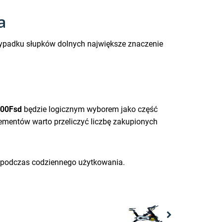
a
rzypadku słupków dolnych największe znaczenie
200Fsd
będzie logicznym wyborem jako część
lementów warto przeliczyć liczbę zakupionych
i podczas codziennego użytkowania.
Next