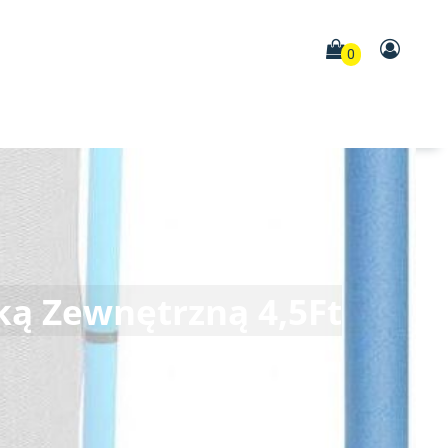
0
ką Zewnętrzną 4,5Ft