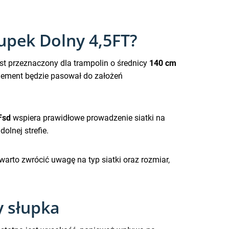
łupek Dolny 4,5FT?
st przeznaczony dla trampolin o średnicy
140 cm
 element będzie pasował do założeń
Fsd
wspiera prawidłowe prowadzenie siatki na
olnej strefie.
warto zwrócić uwagę na typ siatki oraz rozmiar,
y słupka