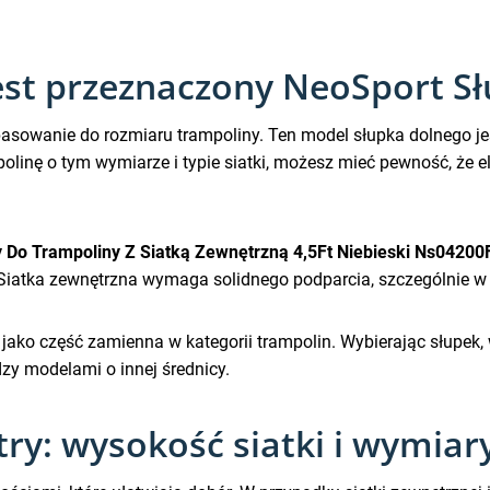
jest przeznaczony NeoSport S
pasowanie do rozmiaru trampoliny. Ten model słupka dolnego je
mpolinę o tym wymiarze i typie siatki, możesz mieć pewność, że
 Do Trampoliny Z Siatką Zewnętrzną 4,5Ft Niebieski Ns04200
Siatka zewnętrzna wymaga solidnego podparcia, szczególnie w d
 jako część zamienna w kategorii trampolin. Wybierając słupek, 
y modelami o innej średnicy.
ry: wysokość siatki i wymiar