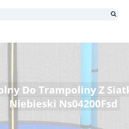
Search
lny Do Trampoliny Z Siat
Niebieski Ns04200Fsd