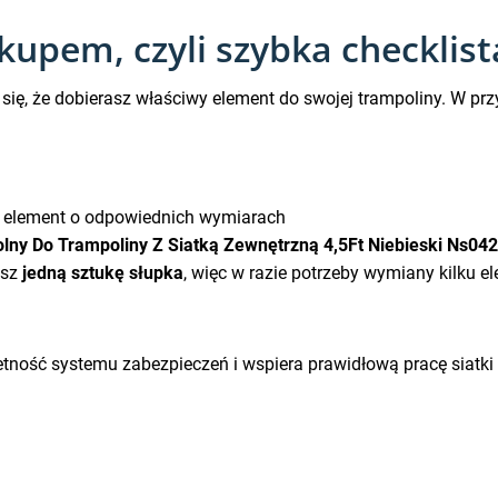
upem, czyli szybka checklist
się, że dobierasz właściwy element do swojej trampoliny. W p
 element o odpowiednich wymiarach
lny Do Trampoliny Z Siatką Zewnętrzną 4,5Ft Niebieski Ns04
esz
jedną sztukę słupka
, więc w razie potrzeby wymiany kilku e
etność systemu zabezpieczeń i wspiera prawidłową pracę siatk