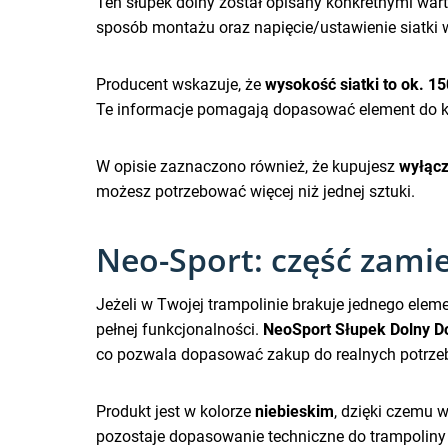
Ten słupek dolny został opisany konkretnymi wart
sposób montażu oraz napięcie/ustawienie siatki w
Producent wskazuje, że
wysokość siatki to ok. 1
Te informacje pomagają dopasować element do kon
W opisie zaznaczono również, że kupujesz
wyłącz
możesz potrzebować więcej niż jednej sztuki.
Neo-Sport: część zami
Jeżeli w Twojej trampolinie brakuje jednego el
pełnej funkcjonalności.
NeoSport Słupek Dolny D
co pozwala dopasować zakup do realnych potrze
Produkt jest w kolorze
niebieskim
, dzięki czemu 
pozostaje dopasowanie techniczne do trampoliny o 