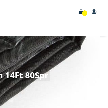
0
 14Ft 80Spr