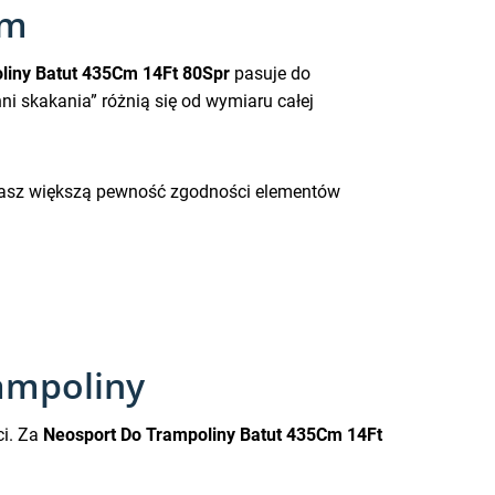
em
liny Batut 435Cm 14Ft 80Spr
pasuje do
i skakania” różnią się od wymiaru całej
 masz większą pewność zgodności elementów
rampoliny
ci. Za
Neosport Do Trampoliny Batut 435Cm 14Ft