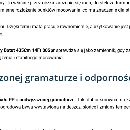
y. To właśnie przez oczka zaczepia się matę do stelaża trampo
omierne rozłożenie punktów mocowania, co ma znaczenie dla st
cm
. Dzięki temu mata pracuje równomiernie, a użytkowanie jest 
e.
ny Batut 435Cm 14Ft 80Spr
sprawdza się jako zamiennik, gdy z
ążenia i stabilnego mocowania.
zonej gramaturze i odpornoś
iału PP
o
podwyższonej gramaturze
. Taki dobór surowca ma z
a ogrodowa bywa wystawiona na deszcz, słońce i zmiany tempe