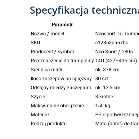
Specyfikacja technicz
Parametr
Nazwa / model
Neosport Do Trampo
SKU
c12853aa67bc
Producent / symbol
Neo-Sport / 1805
Przeznaczenie do trampoliny
14ft (427–435 cm)
Średnica maty
ok. 378 cm
Ilość zaczepów na sprężyny
80 szt.
Odstępy między zaczepami
ok. 13,5 cm
Szycie
8-krotne
Maksymalne obciążenie
150 kg
Materiał
PP o podwyższonej
Rodzaj produktu
Mata (batut) do tr