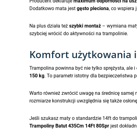
Producent deklaruje
maximum odporności na uszk
Dodatkowo mata jest
gęsto pleciona
, co wspiera 
Na plus działa też
szybki montaż
– wymiana maty 
szybciej wrócić do aktywności na trampolinie.
Komfort użytkowania i
Trampolina powinna być nie tylko sprężysta, ale
150 kg
. To parametr istotny dla bezpieczeństwa
Warto również zwrócić uwagę na średnicę samej
rozmiarze konstrukcji uwzględnia się także osłon
Jeśli szukasz maty o standardzie 14ft do tramp
Trampoliny Batut 435Cm 14Ft 80Spr
jest dokładn