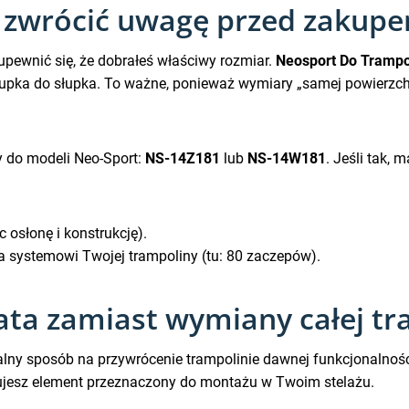
 zwrócić uwagę przed zakup
pewnić się, że dobrałeś właściwy rozmiar.
Neosport Do Trampo
upka do słupka. To ważne, ponieważ wymiary „samej powierzchn
 do modeli Neo-Sport:
NS-14Z181
lub
NS-14W181
. Jeśli tak,
 osłonę i konstrukcję).
a systemowi Twojej trampoliny (tu: 80 zaczepów).
ata zamiast wymiany całej t
alny sposób na przywrócenie trampolinie dawnej funkcjonalnoś
mujesz element przeznaczony do montażu w Twoim stelażu.