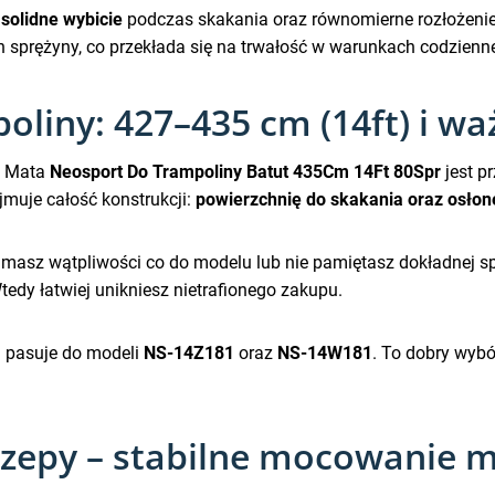
ć
solidne wybicie
podczas skakania oraz równomierne rozłożenie 
 sprężyny, co przekłada się na trwałość w warunkach codzienn
liny: 427–435 cm (14ft) i w
. Mata
Neosport Do Trampoliny Batut 435Cm 14Ft 80Spr
jest p
jmuje całość konstrukcji:
powierzchnię do skakania oraz osłon
i masz wątpliwości co do modelu lub nie pamiętasz dokładnej sp
dy łatwiej unikniesz nietrafionego zakupu.
a pasuje do modeli
NS-14Z181
oraz
NS-14W181
. To dobry wyb
czepy – stabilne mocowanie 