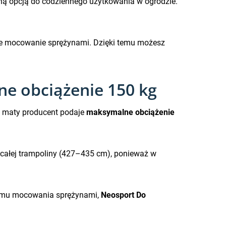
wną opcją do codziennego użytkowania w ogrodzie.
we mocowanie sprężynami. Dzięki temu możesz
e obciążenie 150 kg
j maty producent podaje
maksymalne obciążenie
całej trampoliny (427–435 cm), ponieważ w
stemu mocowania sprężynami,
Neosport Do