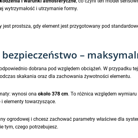
odzenia i warunki atmosferyczne
, co czyni ten model senso
jej wytrzymałość i utrzymanie formy.
jest prostsza, gdy element jest przygotowany pod standardo
 bezpieczeństwo – maksymaln
 i odpowiednio dobrana pod względem obciążeń. W przypadku te
 podczas skakania oraz dla zachowania żywotności elementu.
 maty: wynosi ona
około 378 cm
. To różnica względem wymiaru 
ę i elementy towarzyszące.
oliny ogrodowej i chcesz zachować parametry właściwe dla sy
ie tym, czego potrzebujesz.