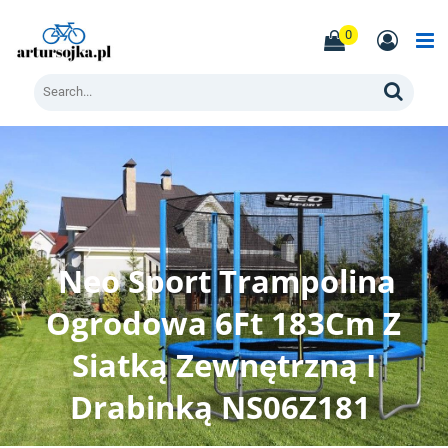
Skip
to
0
content
Men
Search
Neo Sport Trampolina
Ogrodowa 6Ft 183Cm Z
Siatką Zewnętrzną I
Drabinką NS06Z181