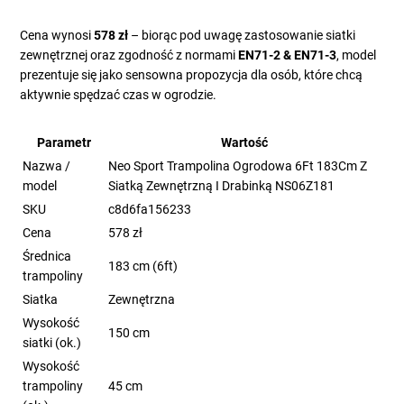
Cena wynosi
578 zł
– biorąc pod uwagę zastosowanie siatki
zewnętrznej oraz zgodność z normami
EN71-2 & EN71-3
, model
prezentuje się jako sensowna propozycja dla osób, które chcą
aktywnie spędzać czas w ogrodzie.
Parametr
Wartość
Nazwa /
Neo Sport Trampolina Ogrodowa 6Ft 183Cm Z
model
Siatką Zewnętrzną I Drabinką NS06Z181
SKU
c8d6fa156233
Cena
578 zł
Średnica
183 cm (6ft)
trampoliny
Siatka
Zewnętrzna
Wysokość
150 cm
siatki (ok.)
Wysokość
trampoliny
45 cm