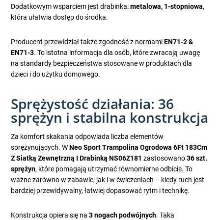
Dodatkowym wsparciem jest drabinka:
metalowa, 1-stopniowa
,
która ułatwia dostęp do środka.
Producent przewidział także zgodność z normami
EN71-2 &
EN71-3
. To istotna informacja dla osób, które zwracają uwagę
na standardy bezpieczeństwa stosowane w produktach dla
dzieci i do użytku domowego.
Sprężystość działania: 36
sprężyn i stabilna konstrukcja
Za komfort skakania odpowiada liczba elementów
sprężynujących. W
Neo Sport Trampolina Ogrodowa 6Ft 183Cm
Z Siatką Zewnętrzną I Drabinką NS06Z181
zastosowano
36 szt.
sprężyn
, które pomagają utrzymać równomierne odbicie. To
ważne zarówno w zabawie, jak i w ćwiczeniach – kiedy ruch jest
bardziej przewidywalny, łatwiej dopasować rytm i technikę.
Konstrukcja opiera się na
3 nogach podwójnych
. Taka