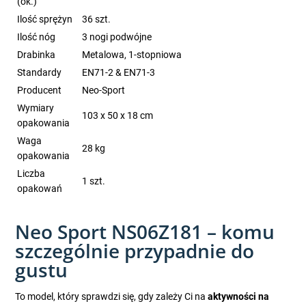
(ok.)
Ilość sprężyn
36 szt.
Ilość nóg
3 nogi podwójne
Drabinka
Metalowa, 1-stopniowa
Standardy
EN71-2 & EN71-3
Producent
Neo-Sport
Wymiary
103 x 50 x 18 cm
opakowania
Waga
28 kg
opakowania
Liczba
1 szt.
opakowań
Neo Sport NS06Z181 – komu
szczególnie przypadnie do
gustu
To model, który sprawdzi się, gdy zależy Ci na
aktywności na