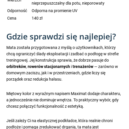
Wierzch
nieprzepuszczalny dla potu, nieporowaty
Odporność
Odporna na promienie UV
Cena
140 zł
Gdzie sprawdzi się najlepiej?
Mata została przygotowana z myślą o użytkownikach, którzy
chcą ograniczyć ślady eksploatacji i zadbać o podłogę w strefie
treningowej. Jej konstrukcja sprawia, że dobrze pasuje do
orbitreków
,
rowerów stacjonarnych
i
trenażerów
— zarówno w
domowym zaciszu, jak i w przestrzeniach, gdzie liczy się
porządek oraz redukcja hałasu.
Miętowy kolor z wyraźnym napisem Maximat dodaje charakteru,
a jednocześnie nie dominuje wnętrza. To praktyczny wybór, gdy
chcesz połączyć funkcjonalność z estetyką.
Jeśli zależy Ci na elastycznej podkładce, która realnie chroni
podłoże i pomaga zredukować drgania, ta mata jest