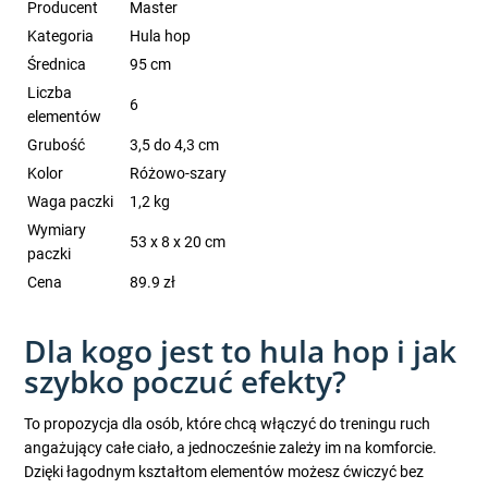
Producent
Master
Kategoria
Hula hop
Średnica
95 cm
Liczba
6
elementów
Grubość
3,5 do 4,3 cm
Kolor
Różowo-szary
Waga paczki
1,2 kg
Wymiary
53 x 8 x 20 cm
paczki
Cena
89.9 zł
Dla kogo jest to hula hop i jak
szybko poczuć efekty?
To propozycja dla osób, które chcą włączyć do treningu ruch
angażujący całe ciało, a jednocześnie zależy im na komforcie.
Dzięki łagodnym kształtom elementów możesz ćwiczyć bez