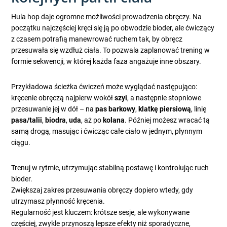
Hula hop daje ogromne możliwości prowadzenia obręczy. Na
początku najczęściej kręci się ją po obwodzie bioder, ale ćwiczący
z czasem potrafią manewrować ruchem tak, by obręcz
przesuwała się wzdłuż ciała. To pozwala zaplanować trening w
formie sekwencji, w której każda faza angażuje inne obszary.
Przykładowa ścieżka ćwiczeń może wyglądać następująco:
kręcenie obręczą najpierw wokół
szyi
, a następnie stopniowe
przesuwanie jej w dół – na
pas barkowy
,
klatkę piersiową
, linię
pasa/talii
,
biodra
,
uda
, aż po
kolana
. Później możesz wracać tą
samą drogą, masując i ćwicząc całe ciało w jednym, płynnym
ciągu.
Trenuj w rytmie, utrzymując stabilną postawę i kontrolując ruch
bioder.
Zwiększaj zakres przesuwania obręczy dopiero wtedy, gdy
utrzymasz płynność kręcenia.
Regularność jest kluczem: krótsze sesje, ale wykonywane
częściej, zwykle przynoszą lepsze efekty niż sporadyczne,